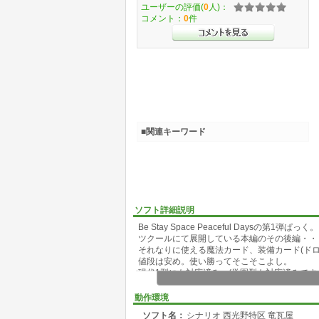
ユーザーの評価(
0
人)：
コメント：
0
件
■関連キーワード
ソフト詳細説明
Be Stay Space Peaceful Daysの第1弾ぱっく。
ツクールにて展開している本編のその後編・・
それなりに使える魔法カード、装備カード(ドロ
値段は安め。使い勝ってそこそこよし。
現代1型にも対応済み。(学園型も対応済みです
動作環境
ソフト名：
シナリオ 西光野特区 竜瓦屋