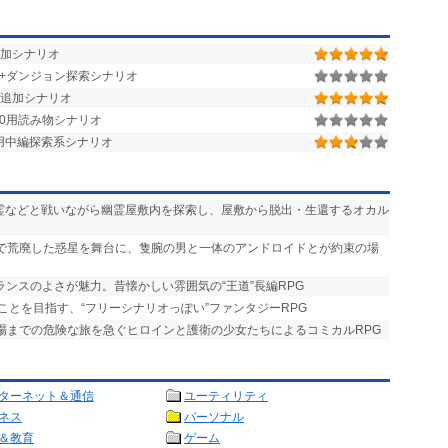
0用追加シナリオ
街+ダンジョン探索シナリオ
追加シナリオ
r.1.50用読み物シナリオ
.1.28用中編探索系シナリオ
悪霊などと戦いながら幽霊屋敷内を探索し、屋敷から脱出・生還するオカル
争で荒廃した惑星を舞台に、隻腕の男と一体のアンドロイドとが約束の場
ランスのよさが魅力。昔懐かしい雰囲気の“王道”長編RPG
ことを目指す、“フリーシナリオっぽい”ファンタジーRPG
式場までの危険な旅を急ぐヒロインと護衛の少女たちによるコミカルRPG
ターネット＆通信
ユーティリティ
ネス
パーソナル
＆教育
ゲーム