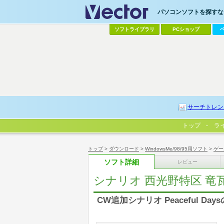
パソコンソフトを探すなら
ソフトライブラリ
PCショップ
サーチトレン
トップ
ラ
トップ
>
ダウンロード
>
WindowsMe/98/95用ソフト
>
ゲー
ソフト詳細
レビュー
シナリオ 西光野特区 竜
CW追加シナリオ Peaceful D