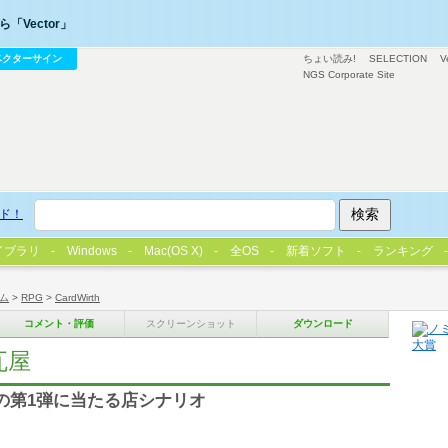
「Vector」
ベクターサイン
ちょい読み!
SELECTION
V
NGS Corporate Site
ド！
イブラリ
Windows
Mac(OS X)
全OS
新着ソフト
ランキング
ム
>
RPG
>
CardWirth
コメント・評価
スクリーンショット
ダウンロード
瓦屋
aysの第1弾に当たる店シナリオ