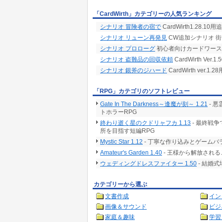
「CardWirth」カテゴリーの人気ランキング
シナリオ 冒険者の宿で
CardWirth1.28.1
シナリオ リューン再発見
CW追加シナリオ 
シナリオ プロローグ
初心者向けカードワース
シナリオ 盗難品の回収依頼
CardWirth Ve
シナリオ 銀斧のジハード
CardWirth ver
「RPG」カテゴリのソフトレビュー
Gate In The Darkness～逢魔が刻～ 1.21
- 
トホラーRPG
終わり逝く星のクドリャフカ 1.13
- 最終戦
所を目指す短編RPG
Mystic Star 1.12
- 丁寧な作り込みとゲームバ
Amateur's Garden 1.40
- 王様から解放される
ウェディングドレスファイター 1.50
- 結婚
カテゴリーから選ぶ
文書作成
イン
画像＆サウンド
ビジ
家庭＆趣味
学習