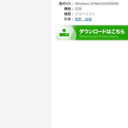
動作OS：
Windows XP/Me/2000/98/95
機種：
汎用
種類：
フリーソフト
作者：
鴉野 姫狐