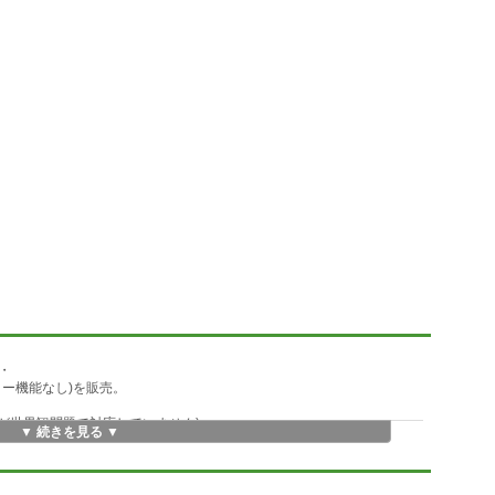
・
ー機能なし)を販売。
が世界観問題で対応していません)
▼ 続きを見る ▼