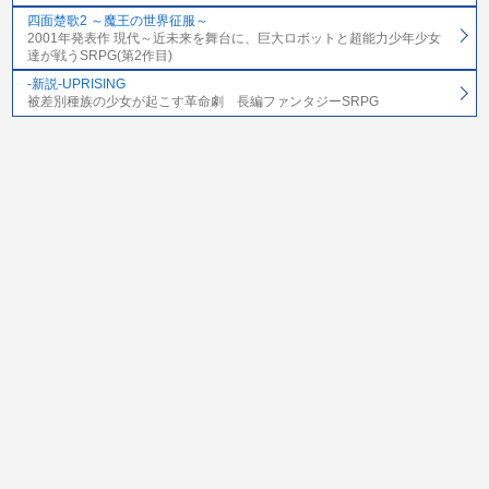
四面楚歌2 ～魔王の世界征服～
2001年発表作 現代～近未来を舞台に、巨大ロボットと超能力少年少女
達が戦うSRPG(第2作目)
-新説-UPRISING
被差別種族の少女が起こす革命劇 長編ファンタジーSRPG