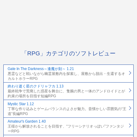
「RPG」カテゴリのソフトレビュー
Gate In The Darkness～逢魔が刻～ 1.21
悪霊などと戦いながら幽霊屋敷内を探索し、屋敷から脱出・生還するオ
カルトホラーRPG
終わり逝く星のクドリャフカ 1.13
最終戦争で荒廃した惑星を舞台に、隻腕の男と一体のアンドロイドとが
約束の場所を目指す短編RPG
Mystic Star 1.12
丁寧な作り込みとゲームバランスのよさが魅力。昔懐かしい雰囲気の“王
道”長編RPG
Amateur's Garden 1.40
王様から解放されることを目指す、“フリーシナリオっぽい”ファンタジ
ーRPG