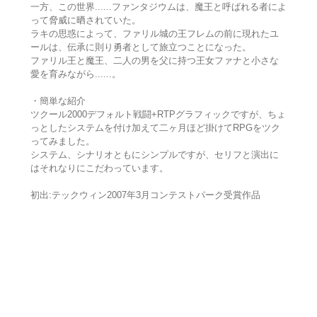
一方、この世界......ファンタジウムは、魔王と呼ばれる者によ
って脅威に晒されていた。
ラキの思惑によって、ファリル城の王フレムの前に現れたユ
ールは、伝承に則り勇者として旅立つことになった。
ファリル王と魔王、二人の男を父に持つ王女ファナと小さな
愛を育みながら......。
・簡単な紹介
ツクール2000デフォルト戦闘+RTPグラフィックですが、ちょ
っとしたシステムを付け加えて二ヶ月ほど掛けてRPGをツク
ってみました。
システム、シナリオともにシンプルですが、セリフと演出に
はそれなりにこだわっています。
初出:テックウィン2007年3月コンテストパーク受賞作品