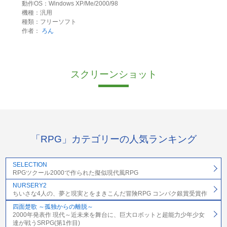
動作OS：Windows XP/Me/2000/98
機種：汎用
種類：フリーソフト
作者：
ろん
スクリーンショット
「RPG」カテゴリーの人気ランキング
SELECTION
RPGツクール2000で作られた擬似現代風RPG
NURSERY2
ちいさな4人の、夢と現実とをまきこんだ冒険RPG コンパク銀賞受賞作
四面楚歌 ～孤独からの離脱～
2000年発表作 現代～近未来を舞台に、巨大ロボットと超能力少年少女
達が戦うSRPG(第1作目)