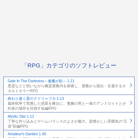
「RPG」カテゴリのソフトレビュー
Gate In The Darkness～逢魔が刻～ 1.21
悪霊などと戦いながら幽霊屋敷内を探索し、屋敷から脱出・生還するオ
カルトホラーRPG
終わり逝く星のクドリャフカ 1.13
最終戦争で荒廃した惑星を舞台に、隻腕の男と一体のアンドロイドとが
約束の場所を目指す短編RPG
Mystic Star 1.12
丁寧な作り込みとゲームバランスのよさが魅力。昔懐かしい雰囲気の“王
道”長編RPG
Amateur's Garden 1.40