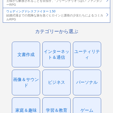
王様から解放されることを目指す、“フリーシナリオっぽい”ファンタジ
ーRPG
ウェディングドレスファイター 1.50
結婚式場までの危険な旅を急ぐヒロインと護衛の少女たちによるコミカ
ルRPG
カテゴリーから選ぶ
インターネッ
ユーティリテ
文書作成
ト＆通信
ィ
画像＆サウン
ビジネス
パーソナル
ド
家庭＆趣味
学習＆教育
ゲーム