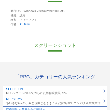
動作OS：Windows Vista/XP/Me/2000/98
機種：汎用
種類：フリーソフト
作者：
G_fami
スクリーンショット
「RPG」カテゴリーの人気ランキング
SELECTION
RPGツクール2000で作られた擬似現代風RPG
NURSERY2
ちいさな4人の、夢と現実とをまきこんだ冒険RPG コンパク銀賞受賞作
四面楚歌 ～孤独からの離脱～