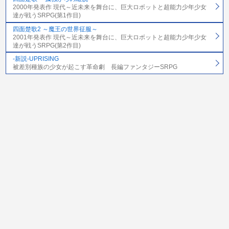
2000年発表作 現代～近未来を舞台に、巨大ロボットと超能力少年少女
達が戦うSRPG(第1作目)
四面楚歌2 ～魔王の世界征服～
2001年発表作 現代～近未来を舞台に、巨大ロボットと超能力少年少女
達が戦うSRPG(第2作目)
-新説-UPRISING
被差別種族の少女が起こす革命劇 長編ファンタジーSRPG