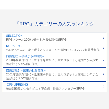
「RPG」カテゴリーの人気ランキング
SELECTION
RPGツクール2000で作られた擬似現代風RPG
NURSERY2
ちいさな4人の、夢と現実とをまきこんだ冒険RPG コンパク銀賞受賞作
四面楚歌 ～孤独からの離脱～
2000年発表作 現代～近未来を舞台に、巨大ロボットと超能力少年少女
達が戦うSRPG(第1作目)
四面楚歌2 ～魔王の世界征服～
2001年発表作 現代～近未来を舞台に、巨大ロボットと超能力少年少女
達が戦うSRPG(第2作目)
-新説-UPRISING
被差別種族の少女が起こす革命劇 長編ファンタジーSRPG