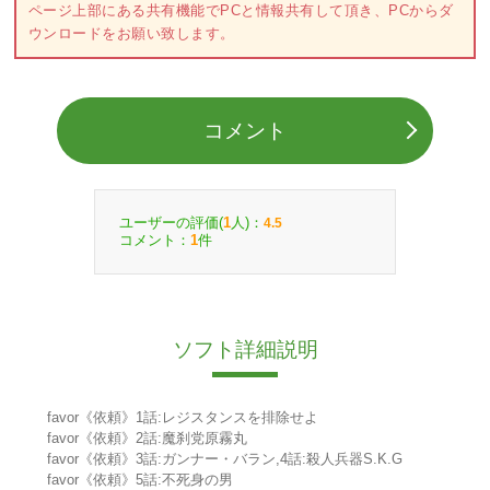
ページ上部にある共有機能でPCと情報共有して頂き、PCからダ
ウンロードをお願い致します。
コメント
ユーザーの評価(
人)：
1
4.5
コメント：
件
1
ソフト詳細説明
favor《依頼》1話:レジスタンスを排除せよ
favor《依頼》2話:魔刹党原霧丸
favor《依頼》3話:ガンナー・バラン,4話:殺人兵器S.K.G
favor《依頼》5話:不死身の男