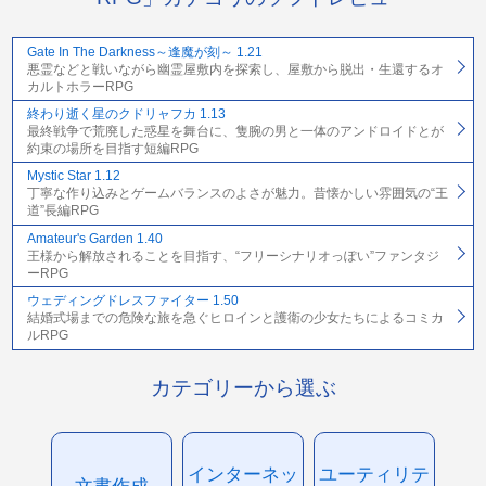
Gate In The Darkness～逢魔が刻～ 1.21
悪霊などと戦いながら幽霊屋敷内を探索し、屋敷から脱出・生還するオ
カルトホラーRPG
終わり逝く星のクドリャフカ 1.13
最終戦争で荒廃した惑星を舞台に、隻腕の男と一体のアンドロイドとが
約束の場所を目指す短編RPG
Mystic Star 1.12
丁寧な作り込みとゲームバランスのよさが魅力。昔懐かしい雰囲気の“王
道”長編RPG
Amateur's Garden 1.40
王様から解放されることを目指す、“フリーシナリオっぽい”ファンタジ
ーRPG
ウェディングドレスファイター 1.50
結婚式場までの危険な旅を急ぐヒロインと護衛の少女たちによるコミカ
ルRPG
カテゴリーから選ぶ
インターネッ
ユーティリテ