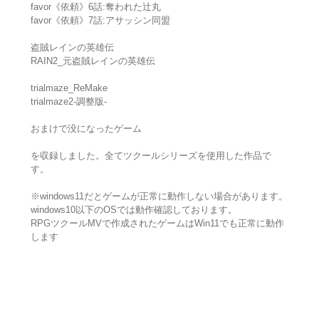
favor《依頼》6話:奪われた辻丸
favor《依頼》7話:アサッシン同盟
盗賊レインの英雄伝
RAIN2_元盗賊レインの英雄伝
trialmaze_ReMake
trialmaze2-調整版-
おまけで没になったゲーム
を収録しました。全てツクールシリーズを使用した作品で
す。
※windows11だとゲームが正常に動作しない場合があります。
windows10以下のOSでは動作確認しております。
RPGツクールMVで作成されたゲームはWin11でも正常に動作
します