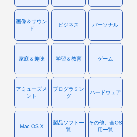
画像＆サウン
ビジネス
パーソナル
ド
家庭＆趣味
学習＆教育
ゲーム
アミューズメ
プログラミン
ハードウェア
ント
グ
製品ソフト一
その他、全OS
Mac OS X
覧
用一覧