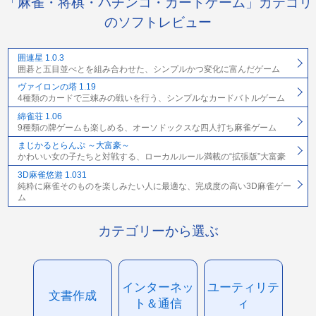
「麻雀・将棋・パチンコ・カードゲーム」カテゴリ
のソフトレビュー
囲連星 1.0.3
囲碁と五目並べとを組み合わせた、シンプルかつ変化に富んだゲーム
ヴァイロンの塔 1.19
4種類のカードで三竦みの戦いを行う、シンプルなカードバトルゲーム
綿雀荘 1.06
9種類の牌ゲームも楽しめる、オーソドックスな四人打ち麻雀ゲーム
まじかるとらんぷ ～大富豪～
かわいい女の子たちと対戦する、ローカルルール満載の“拡張版”大富豪
3D麻雀悠遊 1.031
純粋に麻雀そのものを楽しみたい人に最適な、完成度の高い3D麻雀ゲー
ム
カテゴリーから選ぶ
インターネッ
ユーティリテ
文書作成
ト＆通信
ィ