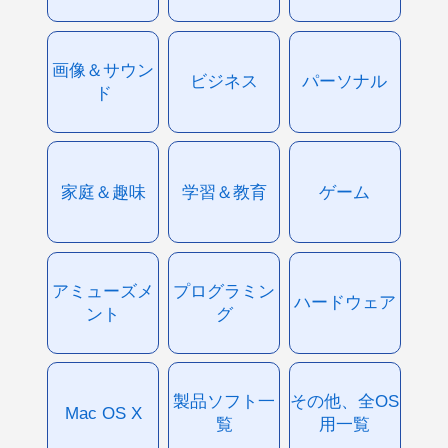
画像＆サウン
ビジネス
パーソナル
ド
家庭＆趣味
学習＆教育
ゲーム
アミューズメ
プログラミン
ハードウェア
ント
グ
製品ソフト一
その他、全OS
Mac OS X
覧
用一覧