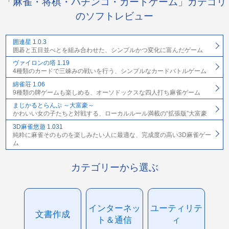
「麻雀・将棋・パチンコ・カードゲーム」カテゴリ
のソフトレビュー
囲連星 1.0.3
囲碁と五目並べとを組み合わせた、シンプルかつ変化に富んだゲーム
ヴァイロンの塔 1.19
4種類のカードで三竦みの戦いを行う、シンプルなカードバトルゲーム
綿雀荘 1.06
9種類の牌ゲームも楽しめる、オーソドックスな四人打ち麻雀ゲーム
まじかるとらんぷ ～大富豪～
かわいい女の子たちと対戦する、ローカルルール満載の“拡張版”大富豪
3D麻雀悠遊 1.031
純粋に麻雀そのものを楽しみたい人に最適な、完成度の高い3D麻雀ゲー
ム
カテゴリーから選ぶ
インターネッ
ユーティリテ
文書作成
ト＆通信
ィ