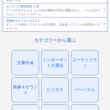
考型パズル
ヒトナツの聖地巡礼 1.02
アニメのモデルとなった土地や建物の写真が満載された、ノベル仕立て
のユニークなクイズゲーム
花摘みサレリちゃん3 1.1
ギミックを操作してルートを切り開き、花を取ってゴールを目指すパズ
ルゲーム
カテゴリーから選ぶ
インターネッ
ユーティリテ
文書作成
ト＆通信
ィ
画像＆サウン
ビジネス
パーソナル
ド