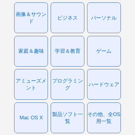
画像＆サウン
ビジネス
パーソナル
ド
家庭＆趣味
学習＆教育
ゲーム
アミューズメ
プログラミン
ハードウェア
ント
グ
製品ソフト一
その他、全OS
Mac OS X
覧
用一覧