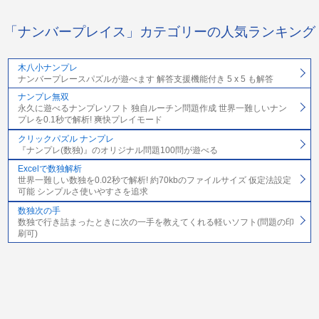
「ナンバープレイス」カテゴリーの人気ランキング
木八小ナンプレ
ナンバープレースパズルが遊べます 解答支援機能付き 5 x 5 も解答
ナンプレ無双
永久に遊べるナンプレソフト 独自ルーチン問題作成 世界一難しいナン
プレを0.1秒で解析! 爽快プレイモード
クリックパズル ナンプレ
『ナンプレ(数独)』のオリジナル問題100問が遊べる
Excelで数独解析
世界一難しい数独を0.02秒で解析! 約70kbのファイルサイズ 仮定法設定
可能 シンプルさ使いやすさを追求
数独次の手
数独で行き詰まったときに次の一手を教えてくれる軽いソフト(問題の印
刷可)