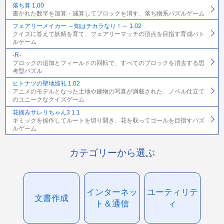
落ち算 1.00
書かれた数字を加算・減算してブロックを消す、落ち物系パズルゲーム
フェアリーメイカー ～知はチカラなり！～ 1.02
クイズに答えて妖精を育て、フェアリーマッチの頂点を目指す育成バト
ルゲーム
-R-
ブロックの追加とフィールドの回転で、すべてのブロックを消去する思
考型パズル
ヒトナツの聖地巡礼 1.02
アニメのモデルとなった土地や建物の写真が満載された、ノベル仕立て
のユニークなクイズゲーム
花摘みサレリちゃん3 1.1
ギミックを操作してルートを切り開き、花を取ってゴールを目指すパズ
ルゲーム
カテゴリーから選ぶ
インターネッ
ユーティリテ
文書作成
ト＆通信
ィ