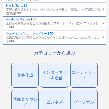
Mystic Star 1.12
丁寧な作り込みとゲームバランスのよさが魅力。昔懐かしい雰囲気の“王
道”長編RPG
Amateur's Garden 1.40
王様から解放されることを目指す、“フリーシナリオっぽい”ファンタジ
ーRPG
ウェディングドレスファイター 1.50
結婚式場までの危険な旅を急ぐヒロインと護衛の少女たちによるコミカ
ルRPG
カテゴリーから選ぶ
インターネッ
ユーティリテ
文書作成
ト＆通信
ィ
画像＆サウン
ビジネス
パーソナル
ド