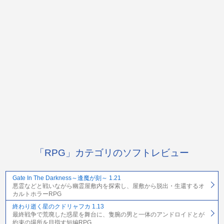
「RPG」カテゴリのソフトレビュー
Gate In The Darkness～逢魔が刻～ 1.21
悪霊などと戦いながら幽霊屋敷内を探索し、屋敷から脱出・生還するオ
カルトホラーRPG
終わり逝く星のクドリャフカ 1.13
最終戦争で荒廃した惑星を舞台に、隻腕の男と一体のアンドロイドとが
約束の場所を目指す短編RPG