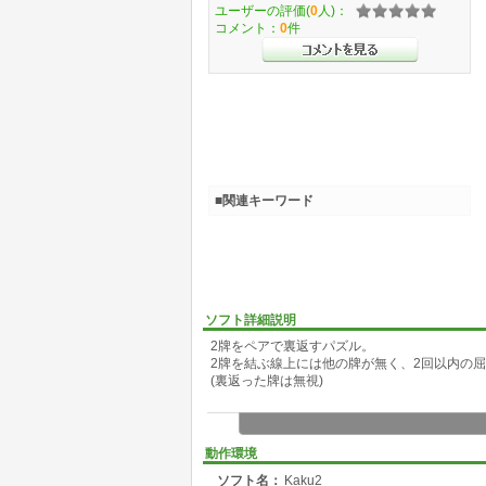
ユーザーの評価(
0
人)：
コメント：
0
件
■関連キーワード
ソフト詳細説明
2牌をペアで裏返すパズル。
2牌を結ぶ線上には他の牌が無く、2回以内の
(裏返った牌は無視)
動作環境
ソフト名：
Kaku2