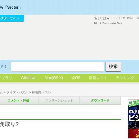
「Vector」
ベクターサイン
ちょい読み!
SELECTION
V
NGS Corporate Site
ド！
イブラリ
Windows
Mac(OS X)
全OS
新着ソフト
ランキング
ム
>
クイズ・パズル
>
麻雀牌パズル
コメント・評価
スクリーンショット
ダウンロード
角取り?