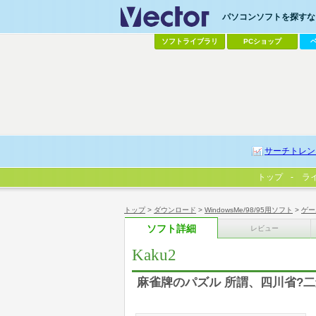
パソコンソフトを探すなら
ソフトライブラリ
PCショップ
サーチトレン
トップ
ラ
トップ
>
ダウンロード
>
WindowsMe/98/95用ソフト
>
ゲー
ソフト詳細
レビュー
Kaku2
麻雀牌のパズル 所謂、四川省?二