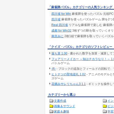
「麻雀牌パズル」カテゴリーの人気ランキング
四川省 for Win
麻雀牌を使ったパズル 元祖P
四川省
麻雀牌を使ったパズルゲーム 牌を2つ
Real 四川省
リアルな麻雀牌で楽しむ 麻雀牌
成都 for Win32
3枚ずつの駒を取っていくオリ
南京みに
2枚1組で麻雀牌を取っていくパズ
「クイズ・パズル」カテゴリのソフトレビュー
落ち算 1.00
- 書かれた数字を加算・減算し
フェアリーメイカー ～知はチカラなり！～ 1.
バトルゲーム
-R-
- ブロックの追加とフィールドの回転で
ヒトナツの聖地巡礼 1.02
- アニメのモデル
ズゲーム
花摘みサレリちゃん3 1.1
- ギミックを操作
カテゴリーから選ぶ
文書作成
イン
画像＆サウンド
ビジ
家庭＆趣味
学習