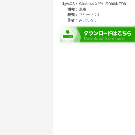
動作OS：
Windows XP/Me/2000/NT/98
機種：
汎用
種類：
フリーソフト
作者：
みいたろう