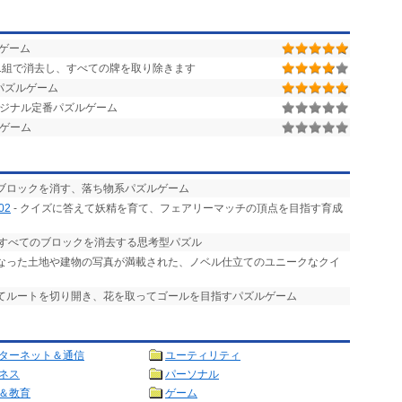
Cゲーム
1組で消去し、すべての牌を取り除きます
パズルゲーム
ジナル定番パズルゲーム
ルゲーム
てブロックを消す、落ち物系パズルゲーム
02
- クイズに答えて妖精を育て、フェアリーマッチの頂点を目指す育成
、すべてのブロックを消去する思考型パズル
となった土地や建物の写真が満載された、ノベル仕立てのユニークなクイ
してルートを切り開き、花を取ってゴールを目指すパズルゲーム
ターネット＆通信
ユーティリティ
ネス
パーソナル
＆教育
ゲーム