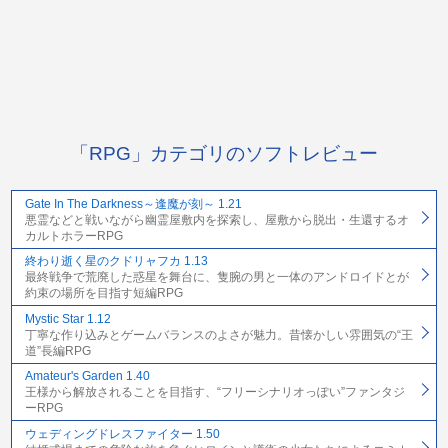
「RPG」カテゴリのソフトレビュー
Gate In The Darkness～逢魔が刻～ 1.21
悪霊などと戦いながら幽霊屋敷内を探索し、屋敷から脱出・生還するオ
カルトホラーRPG
終わり逝く星のクドリャフカ 1.13
最終戦争で荒廃した惑星を舞台に、隻腕の男と一体のアンドロイドとが
約束の場所を目指す短編RPG
Mystic Star 1.12
丁寧な作り込みとゲームバランスのよさが魅力。昔懐かしい雰囲気の“王
道”長編RPG
Amateur's Garden 1.40
王様から解放されることを目指す、“フリーシナリオっぽい”ファンタジ
ーRPG
ウェディングドレスファイター 1.50