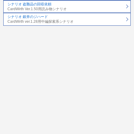
シナリオ 盗難品の回収依頼
CardWirth Ver.1.50用読み物シナリオ
シナリオ 銀斧のジハード
CardWirth ver.1.28用中編探索系シナリオ