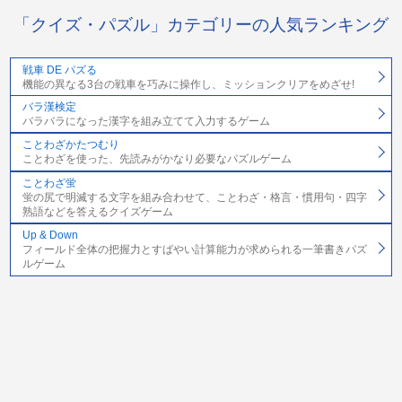
「クイズ・パズル」カテゴリーの人気ランキング
戦車 DE パズる
機能の異なる3台の戦車を巧みに操作し、ミッションクリアをめざせ!
バラ漢検定
バラバラになった漢字を組み立てて入力するゲーム
ことわざかたつむり
ことわざを使った、先読みがかなり必要なパズルゲーム
ことわざ蛍
蛍の尻で明滅する文字を組み合わせて、ことわざ・格言・慣用句・四字
熟語などを答えるクイズゲーム
Up & Down
フィールド全体の把握力とすばやい計算能力が求められる一筆書きパズ
ルゲーム