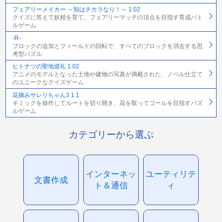
フェアリーメイカー ～知はチカラなり！～ 1.02
クイズに答えて妖精を育て、フェアリーマッチの頂点を目指す育成バト
ルゲーム
-R-
ブロックの追加とフィールドの回転で、すべてのブロックを消去する思
考型パズル
ヒトナツの聖地巡礼 1.02
アニメのモデルとなった土地や建物の写真が満載された、ノベル仕立て
のユニークなクイズゲーム
花摘みサレリちゃん3 1.1
ギミックを操作してルートを切り開き、花を取ってゴールを目指すパズ
ルゲーム
カテゴリーから選ぶ
インターネッ
ユーティリテ
文書作成
ト＆通信
ィ