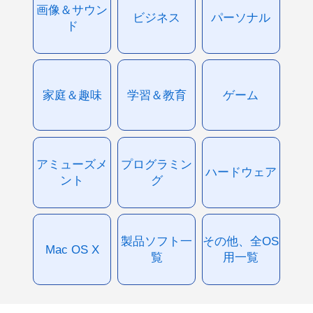
画像＆サウン
ビジネス
パーソナル
ド
家庭＆趣味
学習＆教育
ゲーム
アミューズメ
プログラミン
ハードウェア
ント
グ
製品ソフト一
その他、全OS
Mac OS X
覧
用一覧