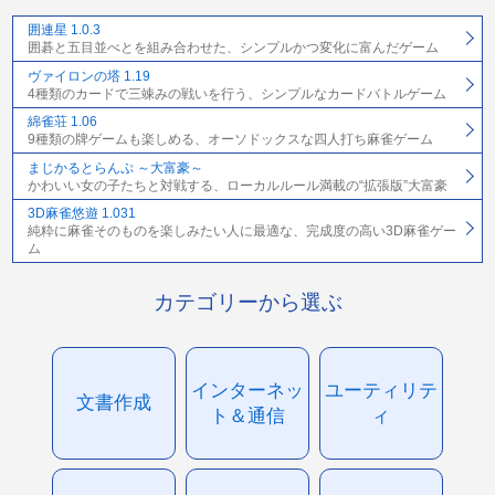
囲連星 1.0.3
囲碁と五目並べとを組み合わせた、シンプルかつ変化に富んだゲーム
ヴァイロンの塔 1.19
4種類のカードで三竦みの戦いを行う、シンプルなカードバトルゲーム
綿雀荘 1.06
9種類の牌ゲームも楽しめる、オーソドックスな四人打ち麻雀ゲーム
まじかるとらんぷ ～大富豪～
かわいい女の子たちと対戦する、ローカルルール満載の“拡張版”大富豪
3D麻雀悠遊 1.031
純粋に麻雀そのものを楽しみたい人に最適な、完成度の高い3D麻雀ゲー
ム
カテゴリーから選ぶ
インターネッ
ユーティリテ
文書作成
ト＆通信
ィ