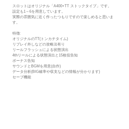
スロットはオリジナル「A400+TT ストックタイプ」です。
設定も1～6を用意しています。
実際の雰囲気に近く作ったつもりですので楽しめると思いま
す。
特徴:
オリジナルのTT(トンカチタイム)
リプレイ外しなどの攻略法有り
リールフラッシュによる状態演出
4thリールによる状態演出と15枚役告知
ボーナス告知
サウンドとBGMを用意(自作)
データ分析(BIG確率や収支などの情報が分かります)
セーブ機能