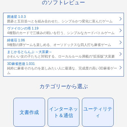
のソフトレビュー
囲連星 1.0.3
囲碁と五目並べとを組み合わせた、シンプルかつ変化に富んだゲーム
ヴァイロンの塔 1.19
4種類のカードで三竦みの戦いを行う、シンプルなカードバトルゲーム
綿雀荘 1.06
9種類の牌ゲームも楽しめる、オーソドックスな四人打ち麻雀ゲーム
まじかるとらんぷ ～大富豪～
かわいい女の子たちと対戦する、ローカルルール満載の“拡張版”大富豪
3D麻雀悠遊 1.031
純粋に麻雀そのものを楽しみたい人に最適な、完成度の高い3D麻雀ゲー
ム
カテゴリーから選ぶ
インターネッ
ユーティリテ
文書作成
ト＆通信
ィ