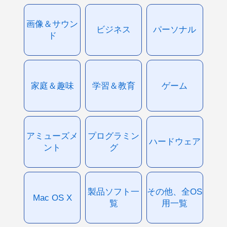
画像＆サウン
ビジネス
パーソナル
ド
家庭＆趣味
学習＆教育
ゲーム
アミューズメ
プログラミン
ハードウェア
ント
グ
製品ソフト一
その他、全OS
Mac OS X
覧
用一覧