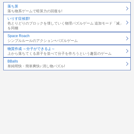
落ち算
落ち物系ゲームで暗算力の回復を!
いりす症候群!
色とりどりのブロックを壊していく物理パズルゲーム 追加モード「滅」
を同梱
Space Roach
シンプルルールのアクション+パズルゲーム
物質作成 ～分子ができるよ～
上から落ちてくる原子を並べて分子を作ろうという趣旨のゲーム
BBalls
単純明快・簡単爽快♪ 消し物パズル!