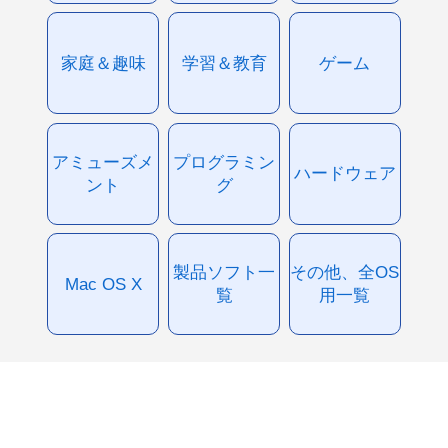
家庭＆趣味
学習＆教育
ゲーム
アミューズメ
プログラミン
ハードウェア
ント
グ
製品ソフト一
その他、全OS
Mac OS X
覧
用一覧