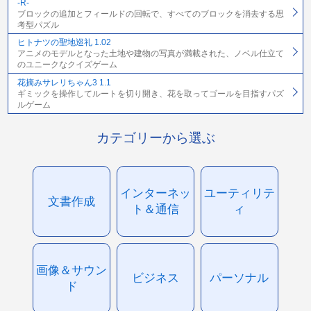
-R-
ブロックの追加とフィールドの回転で、すべてのブロックを消去する思
考型パズル
ヒトナツの聖地巡礼 1.02
アニメのモデルとなった土地や建物の写真が満載された、ノベル仕立て
のユニークなクイズゲーム
花摘みサレリちゃん3 1.1
ギミックを操作してルートを切り開き、花を取ってゴールを目指すパズ
ルゲーム
カテゴリーから選ぶ
インターネッ
ユーティリテ
文書作成
ト＆通信
ィ
画像＆サウン
ビジネス
パーソナル
ド