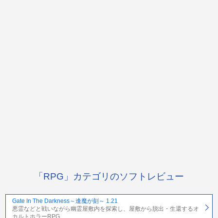
「RPG」カテゴリのソフトレビュー
Gate In The Darkness～逢魔が刻～ 1.21
悪霊などと戦いながら幽霊屋敷内を探索し、屋敷から脱出・生還するオ
カルトホラーRPG