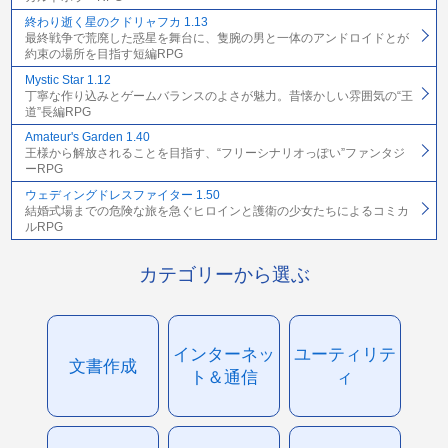
終わり逝く星のクドリャフカ 1.13
最終戦争で荒廃した惑星を舞台に、隻腕の男と一体のアンドロイドとが
約束の場所を目指す短編RPG
Mystic Star 1.12
丁寧な作り込みとゲームバランスのよさが魅力。昔懐かしい雰囲気の“王
道”長編RPG
Amateur's Garden 1.40
王様から解放されることを目指す、“フリーシナリオっぽい”ファンタジ
ーRPG
ウェディングドレスファイター 1.50
結婚式場までの危険な旅を急ぐヒロインと護衛の少女たちによるコミカ
ルRPG
カテゴリーから選ぶ
インターネッ
ユーティリテ
文書作成
ト＆通信
ィ