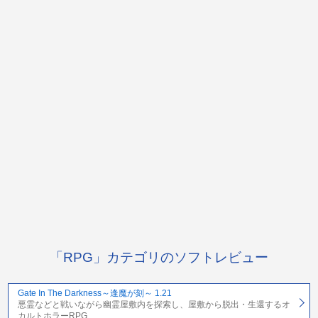
「RPG」カテゴリのソフトレビュー
Gate In The Darkness～逢魔が刻～ 1.21
悪霊などと戦いながら幽霊屋敷内を探索し、屋敷から脱出・生還するオ
カルトホラーRPG