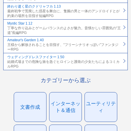
終わり逝く星のクドリャフカ 1.13
最終戦争で荒廃した惑星を舞台に、隻腕の男と一体のアンドロイドとが
約束の場所を目指す短編RPG
Mystic Star 1.12
丁寧な作り込みとゲームバランスのよさが魅力。昔懐かしい雰囲気の“王
道”長編RPG
Amateur's Garden 1.40
王様から解放されることを目指す、“フリーシナリオっぽい”ファンタジ
ーRPG
ウェディングドレスファイター 1.50
結婚式場までの危険な旅を急ぐヒロインと護衛の少女たちによるコミカ
ルRPG
カテゴリーから選ぶ
インターネッ
ユーティリテ
文書作成
ト＆通信
ィ