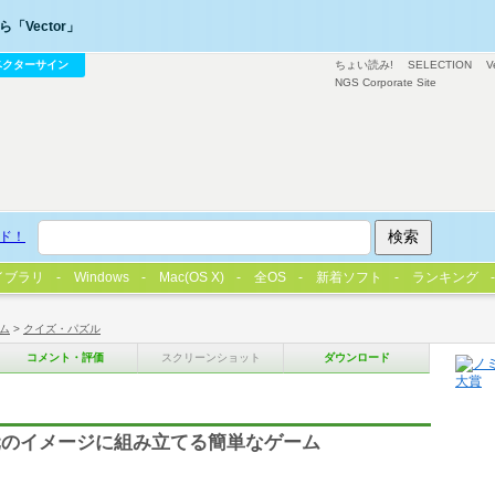
「Vector」
ベクターサイン
ちょい読み!
SELECTION
V
NGS Corporate Site
ド！
イブラリ
Windows
Mac(OS X)
全OS
新着ソフト
ランキング
ム
>
クイズ・パズル
コメント・評価
スクリーンショット
ダウンロード
元のイメージに組み立てる簡単なゲーム