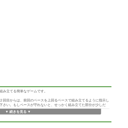
組み立てる簡単なゲームです。
２回目からは、前回のペースを上回るペースで組み立てるように指示し
下さい。もしペースが守れないと、せっかく組み立てた部分が少しだ
▼ 続きを見る ▼
の１手目が開始となります。
クしたときが終了です。