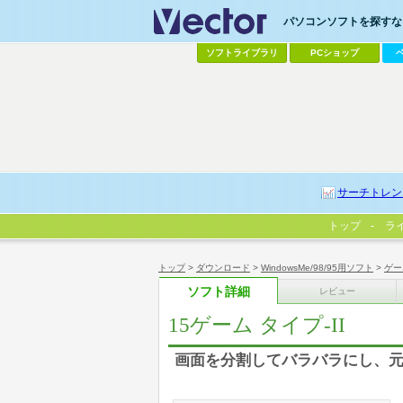
パソコンソフトを探すなら
ソフトライブラリ
PCショップ
サーチトレン
トップ
ラ
トップ
>
ダウンロード
>
WindowsMe/98/95用ソフト
>
ゲー
ソフト詳細
レビュー
15ゲーム タイプ-II
画面を分割してバラバラにし、