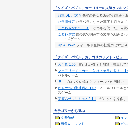
「クイズ・パズル」カテゴリーの人気ランキン
戦車 DE パズる
機能の異なる3台の戦車を巧
バラ漢検定
バラバラになった漢字を組み立て
ことわざかたつむり
ことわざを使った、先読
ことわざ蛍
蛍の尻で明滅する文字を組み合わ
イズゲーム
Up & Down
フィールド全体の把握力とすばや
「クイズ・パズル」カテゴリのソフトレビュー
落ち算 1.00
- 書かれた数字を加算・減算し
フェアリーメイカー ～知はチカラなり！～ 1.
バトルゲーム
-R-
- ブロックの追加とフィールドの回転で
ヒトナツの聖地巡礼 1.02
- アニメのモデル
ズゲーム
花摘みサレリちゃん3 1.1
- ギミックを操作
カテゴリーから選ぶ
文書作成
イン
画像＆サウンド
ビジ