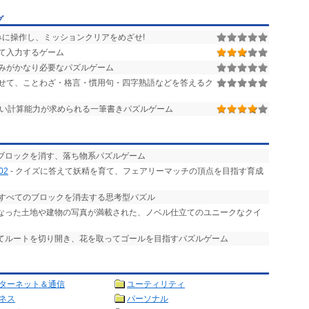
グ
みに操作し、ミッションクリアをめざせ!
て入力するゲーム
みがかなり必要なパズルゲーム
せて、ことわざ・格言・慣用句・四字熟語などを答えるク
い計算能力が求められる一筆書きパズルゲーム
てブロックを消す、落ち物系パズルゲーム
02
- クイズに答えて妖精を育て、フェアリーマッチの頂点を目指す育成
、すべてのブロックを消去する思考型パズル
となった土地や建物の写真が満載された、ノベル仕立てのユニークなクイ
してルートを切り開き、花を取ってゴールを目指すパズルゲーム
ターネット＆通信
ユーティリティ
ネス
パーソナル