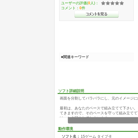
ユーザーの評価(
0
人)：
コメント：
0
件
■関連キーワード
ソフト詳細説明
画面を分割してバラバラにし、元のイメージに
最初は、あなたのペースで組み立てて下さい。
てきますので、そのペースを守って組み立てて
け、かき回されてしまいます。
開始 ： Ｓｔａｒｔボタンクリック後の最初
動作環境
終了 ： 組立が終了しＥｎｄボタンをクリッ
ソフト名：
15ゲーム タイプ-II