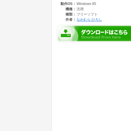
動作OS：
Windows 95
画面１：5０ピース（１０＊5）
画面２：６０ピース（１０＊６） ＆ 30０ピ
機種：
汎用
種類：
フリーソフト
作者：
なかむら ひろし