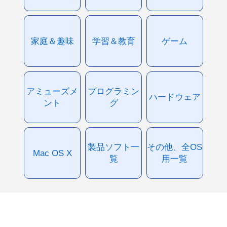
家庭＆趣味
学習＆教育
ゲーム
アミューズメ
プログラミン
ハードウェア
ント
グ
製品ソフト一
その他、全OS
Mac OS X
覧
用一覧