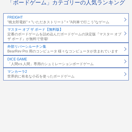
「ボードゲーム」カテゴリーの人気ランキング
FREIGHT
"桃太郎電鉄" + "いただきストリート" + "A列車で行こう"なゲーム
マスター オブ ザ ボード【無料版】
定番のボードゲームを詰め込んだボードゲームの決定版『マスター オブ
ザ ボード』が無料で登場!
外部リバーシルーチン集
BearRev Pro 用のコンピュータ 様々なコンピュータが含まれています
DICE GAME
「人間v.s.人間」専用のシュミレーションボードゲーム
マンカーラ2
世界的に有名な小石を使ったボードゲーム