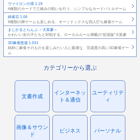
ヴァイロンの塔 1.19
4種類のカードで三竦みの戦いを行う、シンプルなカードバトルゲーム
綿雀荘 1.06
9種類の牌ゲームも楽しめる、オーソドックスな四人打ち麻雀ゲーム
まじかるとらんぷ ～大富豪～
かわいい女の子たちと対戦する、ローカルルール満載の“拡張版”大富豪
3D麻雀悠遊 1.031
純粋に麻雀そのものを楽しみたい人に最適な、完成度の高い3D麻雀ゲー
ム
カテゴリーから選ぶ
インターネッ
ユーティリテ
文書作成
ト＆通信
ィ
画像＆サウン
ビジネス
パーソナル
ド