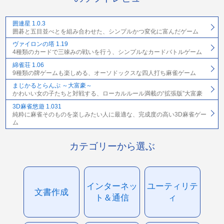
囲連星 1.0.3
囲碁と五目並べとを組み合わせた、シンプルかつ変化に富んだゲーム
ヴァイロンの塔 1.19
4種類のカードで三竦みの戦いを行う、シンプルなカードバトルゲーム
綿雀荘 1.06
9種類の牌ゲームも楽しめる、オーソドックスな四人打ち麻雀ゲーム
まじかるとらんぷ ～大富豪～
かわいい女の子たちと対戦する、ローカルルール満載の“拡張版”大富豪
3D麻雀悠遊 1.031
純粋に麻雀そのものを楽しみたい人に最適な、完成度の高い3D麻雀ゲー
ム
カテゴリーから選ぶ
インターネッ
ユーティリテ
文書作成
ト＆通信
ィ