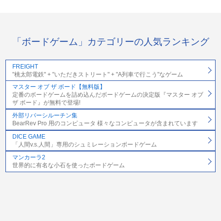
「ボードゲーム」カテゴリーの人気ランキング
FREIGHT
"桃太郎電鉄" + "いただきストリート" + "A列車で行こう"なゲーム
マスター オブ ザ ボード【無料版】
定番のボードゲームを詰め込んだボードゲームの決定版『マスター オブ
ザ ボード』が無料で登場!
外部リバーシルーチン集
BearRev Pro 用のコンピュータ 様々なコンピュータが含まれています
DICE GAME
「人間v.s.人間」専用のシュミレーションボードゲーム
マンカーラ2
世界的に有名な小石を使ったボードゲーム