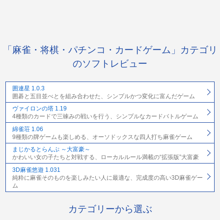
「麻雀・将棋・パチンコ・カードゲーム」カテゴリ
のソフトレビュー
囲連星 1.0.3
囲碁と五目並べとを組み合わせた、シンプルかつ変化に富んだゲーム
ヴァイロンの塔 1.19
4種類のカードで三竦みの戦いを行う、シンプルなカードバトルゲーム
綿雀荘 1.06
9種類の牌ゲームも楽しめる、オーソドックスな四人打ち麻雀ゲーム
まじかるとらんぷ ～大富豪～
かわいい女の子たちと対戦する、ローカルルール満載の“拡張版”大富豪
3D麻雀悠遊 1.031
純粋に麻雀そのものを楽しみたい人に最適な、完成度の高い3D麻雀ゲー
ム
カテゴリーから選ぶ