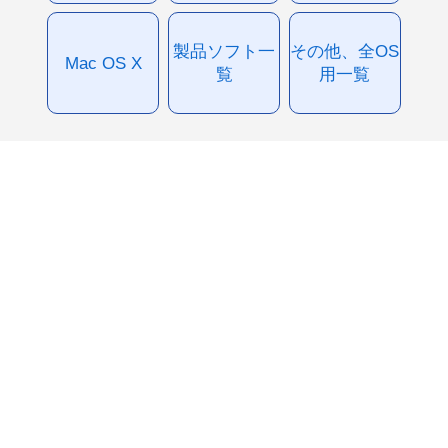
製品ソフト一
その他、全OS
Mac OS X
覧
用一覧