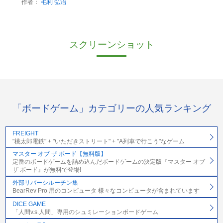
作者：
毛利 弘治
スクリーンショット
「ボードゲーム」カテゴリーの人気ランキング
FREIGHT
"桃太郎電鉄" + "いただきストリート" + "A列車で行こう"なゲーム
マスター オブ ザ ボード【無料版】
定番のボードゲームを詰め込んだボードゲームの決定版『マスター オブ
ザ ボード』が無料で登場!
外部リバーシルーチン集
BearRev Pro 用のコンピュータ 様々なコンピュータが含まれています
DICE GAME
「人間v.s.人間」専用のシュミレーションボードゲーム