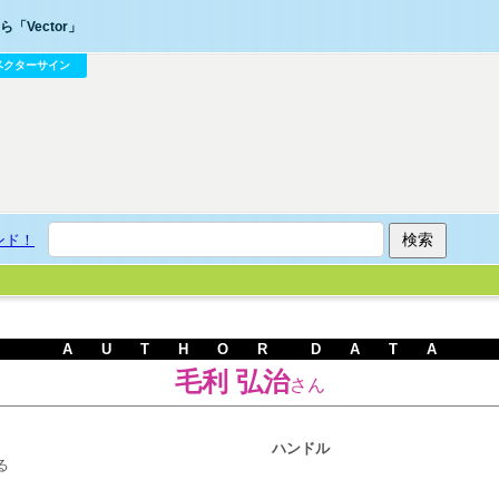
「Vector」
ベクターサイン
ンド！
A U T H O R D A T A
毛利 弘治
さん
ハンドル
る