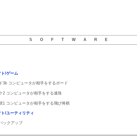
S O F T W A R E
ソフト/ゲーム
ド3b コンピュータが相手をするボード
ク2 コンピュータが相手をする連珠
棋1 コンピュータが相手をする飛び将棋
用ソフト/ユーティリティ
バックアップ