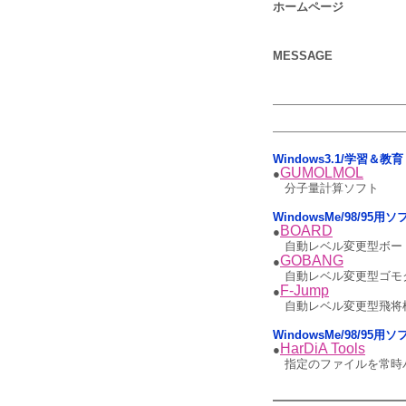
ホームページ
MESSAGE
Windows3.1/学習＆教育
GUMOLMOL
●
分子量計算ソフト
WindowsMe/98/95用
BOARD
●
自動レベル変更型ボー
GOBANG
●
自動レベル変更型ゴモ
F-Jump
●
自動レベル変更型飛将
WindowsMe/98/95
HarDiA Tools
●
指定のファイルを常時