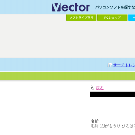
パソコンソフトを探すなら
ソフトライブラリ
PCショップ
サーチトレ
戻る
名前
毛利 弘治/もうり ひろは