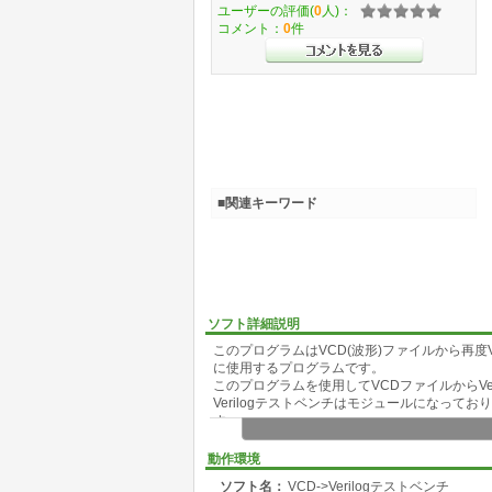
ユーザーの評価(
0
人)：
コメント：
0
件
■関連キーワード
ソフト詳細説明
このプログラムはVCD(波形)ファイルから再
に使用するプログラムです。
このプログラムを使用してVCDファイルからVe
Verilogテストベンチはモジュールになってお
す。
添付のcsvveri_sample.xlsで変換したV
動作環境
ソフト名：
VCD->Verilogテストベンチ