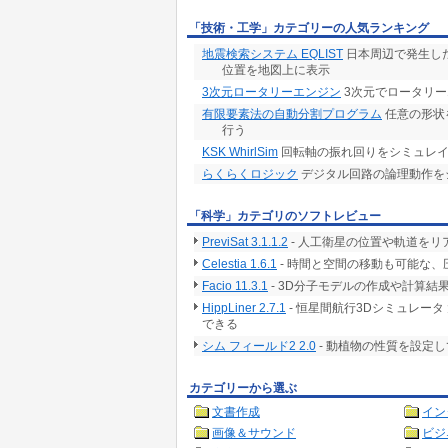
「技術・工学」カテゴリーの人気ランキング
地震検索システム EQLIST
日本周辺で発生し
位置を地図上に表示
3次元ロータリーエンジン
3次元でロータリ
有限要素法の自動分割プログラム
任意の形状
行う
KSK WhirlSim
回転軸の振れ回りをシミュレイ
らくらくロジック
デジタル回路の論理動作を
「科学」カテゴリのソフトレビュー
PreviSat 3.1.1.2
- 人工衛星の位置や軌道をリ
Celestia 1.6.1
- 時間と空間の移動も可能な、
Facio 11.3.1
- 3D分子モデルの作成や計算
HippLiner 2.7.1
- 恒星間航行3Dシミュレー
できる
シム フィールド2 2.0
- 動植物の性質を設定
カテゴリーから選ぶ
文書作成
イン
画像＆サウンド
ビジ