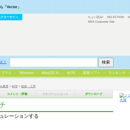
「Vector」
ベクターサイン
ちょい読み!
SELECTION
V
NGS Corporate Site
ド！
イブラリ
Windows
Mac(OS X)
全OS
新着ソフト
ランキング
＆教育
>
科学
>
技術・工学
コメント・評価
スクリーンショット
ダウンロード
ンチ
ミュレーションする