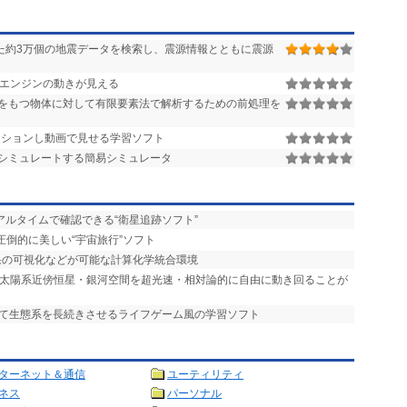
た約3万個の地震データを検索し、震源情報とともに震源
ーエンジンの動きが見える
をもつ物体に対して有限要素法で解析するための前処理を
ションし動画で見せる学習ソフト
シミュレートする簡易シミュレータ
アルタイムで確認できる“衛星追跡ソフト”
圧倒的に美しい“宇宙旅行”ソフト
結果の可視化などが可能な計算化学統合環境
タ 太陽系近傍恒星・銀河空間を超光速・相対論的に自由に動き回ることが
して生態系を長続きさせるライフゲーム風の学習ソフト
ターネット＆通信
ユーティリティ
ネス
パーソナル