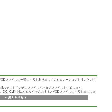
度VCDファイルの一部の内容を取り出してシミュレーションを行いたい時
rilogテストベンチのファイルとパタンファイルを生成します。
り、DO_CLK_INにクロックを入力するとVCDファイルの内容を出力しま
▼ 続きを見る ▼
erilogを使用すれば、試しにすぐにシミュレーションが出来ます。