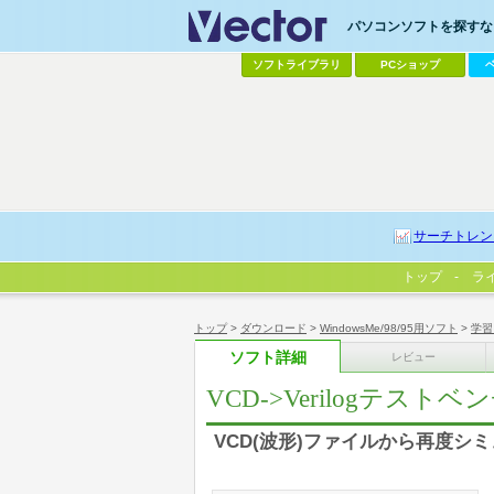
パソコンソフトを探すなら
ソフトライブラリ
PCショップ
サーチトレン
トップ
ラ
トップ
>
ダウンロード
>
WindowsMe/98/95用ソフト
>
学習
ソフト詳細
レビュー
VCD->Verilogテストベ
VCD(波形)ファイルから再度シ