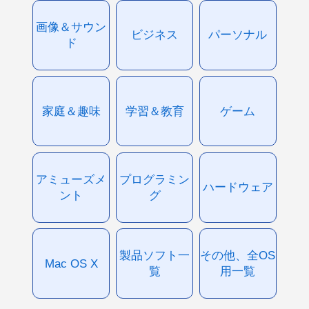
画像＆サウン
ビジネス
パーソナル
ド
家庭＆趣味
学習＆教育
ゲーム
アミューズメ
プログラミン
ハードウェア
ント
グ
製品ソフト一
その他、全OS
Mac OS X
覧
用一覧