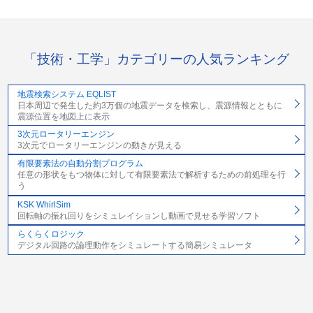
「技術・工学」カテゴリーの人気ランキング
地震検索システム EQLIST
日本周辺で発生した約3万個の地震データを検索し、震源情報とともに
震源位置を地図上に表示
3次元ロータリーエンジン
3次元でロータリーエンジンの動きが見える
有限要素法の自動分割プログラム
任意の形状をもつ物体に対して有限要素法で解析するための前処理を行
う
KSK WhirlSim
回転軸の振れ回りをシミュレイションし動画で見せる学習ソフト
らくらくロジック
デジタル回路の論理動作をシミュレートする簡易シミュレータ