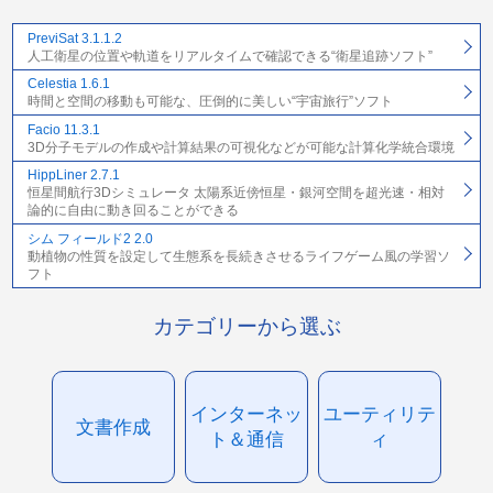
PreviSat 3.1.1.2
人工衛星の位置や軌道をリアルタイムで確認できる“衛星追跡ソフト”
Celestia 1.6.1
時間と空間の移動も可能な、圧倒的に美しい“宇宙旅行”ソフト
Facio 11.3.1
3D分子モデルの作成や計算結果の可視化などが可能な計算化学統合環境
HippLiner 2.7.1
恒星間航行3Dシミュレータ 太陽系近傍恒星・銀河空間を超光速・相対
論的に自由に動き回ることができる
シム フィールド2 2.0
動植物の性質を設定して生態系を長続きさせるライフゲーム風の学習ソ
フト
カテゴリーから選ぶ
インターネッ
ユーティリテ
文書作成
ト＆通信
ィ