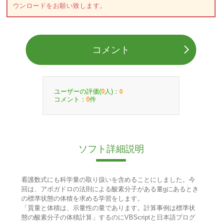
ウンロードをお願い致します。
コメント
ユーザーの評価(
人)：
0
0
コメント：
件
0
ソフト詳細説明
看護数式にも科学量の取り扱いを含めることにしました。今
回は、アボガドロの法則による酸素分子がある量gにあるとき
の標準状態の体積を求める学習をします。
「質量と体積は、示量性の量であります。計算事例は標準状
態の酸素分子の体積計算」するのにVBScriptと日本語プログ