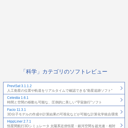
「科学」カテゴリのソフトレビュー
PreviSat 3.1.1.2
人工衛星の位置や軌道をリアルタイムで確認できる“衛星追跡ソフト”
Celestia 1.6.1
時間と空間の移動も可能な、圧倒的に美しい“宇宙旅行”ソフト
Facio 11.3.1
3D分子モデルの作成や計算結果の可視化などが可能な計算化学統合環境
HippLiner 2.7.1
恒星間航行3Dシミュレータ 太陽系近傍恒星・銀河空間を超光速・相対