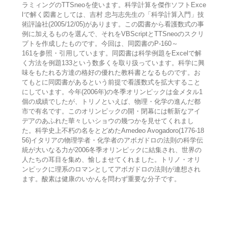
ラミィングのTTSneoを使います。科学計算を傑作ソフトExce
lで解く図書としては、吉村 忠与志先生の「科学計算入門」技
術評論社(2005/12/05)があります。この図書から看護数式の事
例に加えるものを選んで、それをVBScriptとTTSneoのスクリ
プトを作成したものです。今回は、同図書のP-160～
161を参照・引用しています。同図書は科学例題をExcelで解
く方法を例題133という数多くを取り扱っています。科学に興
味をもたれる方達の格好の優れた教科書となるものです。お
てもとに同図書があるという前提で看護数式を拡大すること
にしています。今年(2006年)の冬季オリンピックは金メタル1
個の成績でしたが、トリノといえば、物理・化学の進んだ都
市で有名です。このオリンピックの開・閉幕には斬新なアイ
デアのあふれた華々しいショウの幾つかを見せてくれまし
た。科学史上不朽の名をとどめたAmedeo Avogadoro(1776-18
56)イタリアの物理学者・化学者のアボガドロの法則の科学伝
統が大いなる力が2006冬季オリンピックに結集され、世界の
人たちの耳目を集め、愉しませてくれました。トリノ・オリ
ンピックに理系のロマンとしてアボガドロの法則が連想され
ます。酸素は健康のいかんを問わず重要な分子です。