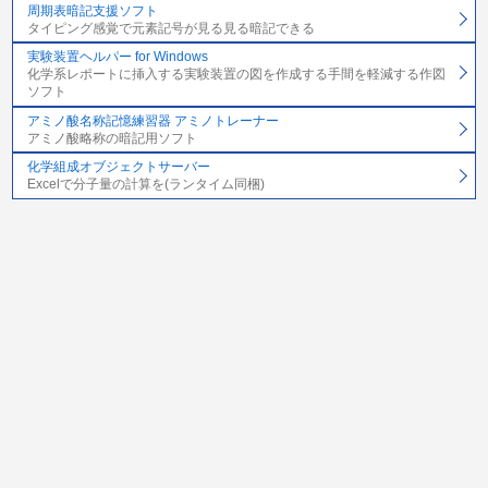
周期表暗記支援ソフト
タイピング感覚で元素記号が見る見る暗記できる
実験装置ヘルパー for Windows
化学系レポートに挿入する実験装置の図を作成する手間を軽減する作図
ソフト
アミノ酸名称記憶練習器 アミノトレーナー
アミノ酸略称の暗記用ソフト
化学組成オブジェクトサーバー
Excelで分子量の計算を(ランタイム同梱)