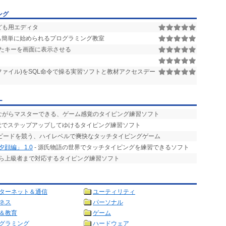
ング
ども用エディタ
も簡単に始められるプログラミング教室
たキーを画面に表示させる
bファイル)をSQL命令で操る実習ソフトと教材アクセスデー
ー
みながらマスターできる、ゲーム感覚のタイピング練習ソフト
感覚でステップアップしてゆけるタイピング練習ソフト
スピードを競う、ハイレベルで爽快なタッチタイピングゲーム
顔編」 1.0
- 源氏物語の世界でタッチタイピングを練習できるソフト
から上級者まで対応するタイピング練習ソフト
ターネット＆通信
ユーティリティ
ネス
パーソナル
＆教育
ゲーム
グラミング
ハードウェア