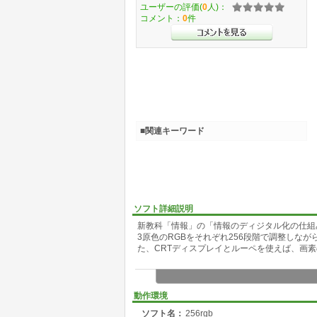
ユーザーの評価(
0
人)：
コメント：
0
件
■関連キーワード
ソフト詳細説明
新教科「情報」の「情報のディジタル化の仕組
3原色のRGBをそれぞれ256段階で調整しな
た、CRTディスプレイとルーペを使えば、画
動作環境
ソフト名：
256rgb