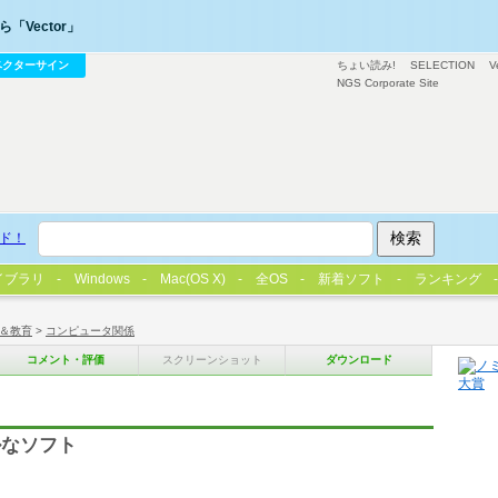
「Vector」
ベクターサイン
ちょい読み!
SELECTION
V
NGS Corporate Site
ド！
イブラリ
Windows
Mac(OS X)
全OS
新着ソフト
ランキング
＆教育
>
コンピュータ関係
コメント・評価
スクリーンショット
ダウンロード
ルなソフト