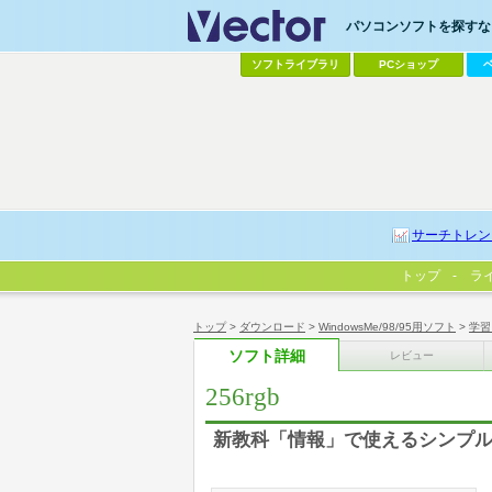
パソコンソフトを探すなら
ソフトライブラリ
PCショップ
サーチトレン
トップ
ラ
トップ
>
ダウンロード
>
WindowsMe/98/95用ソフト
>
学習
ソフト詳細
レビュー
256rgb
新教科「情報」で使えるシンプ