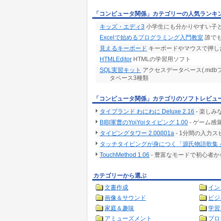
「コンピュータ関係」カテゴリーの人気ランキ
キッズ・エディ3
小学生にも分かりやすい子
Excelで始めるプログラミング入門教室
誰で
見えるキーボード
キーボードやマウスで押し
HTMLEditor
HTMLの学習用ソフト
SQL実習キット
アクセスデータベース(.md
タベース3種類
「コンピュータ関係」カテゴリのソフトレビュ
タイプランド わにわに Deluxe 2.16
- 楽し
BIBI軍曹のYoiYoiタイピング 1.00
- ゲーム
タイピングタワー 2.00β01a
- 1分間の入力
タッチタイピングが身につく「源氏物語歌集 夕
TouchMethod 1.06
- 豊富なモードで初心者
カテゴリーから選ぶ
文書作成
イン
画像＆サウンド
ビジ
家庭＆趣味
学習
アミューズメント
プロ