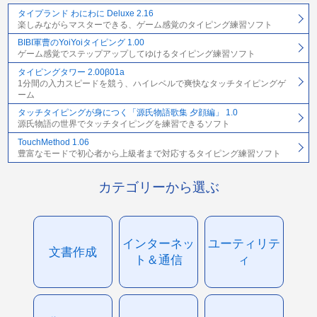
タイプランド わにわに Deluxe 2.16
楽しみながらマスターできる、ゲーム感覚のタイピング練習ソフト
BIBI軍曹のYoiYoiタイピング 1.00
ゲーム感覚でステップアップしてゆけるタイピング練習ソフト
タイピングタワー 2.00β01a
1分間の入力スピードを競う、ハイレベルで爽快なタッチタイピングゲ
ーム
タッチタイピングが身につく「源氏物語歌集 夕顔編」 1.0
源氏物語の世界でタッチタイピングを練習できるソフト
TouchMethod 1.06
豊富なモードで初心者から上級者まで対応するタイピング練習ソフト
カテゴリーから選ぶ
インターネッ
ユーティリテ
文書作成
ト＆通信
ィ