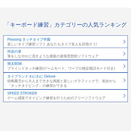
「キーボード練習」カテゴリーの人気ランキング
Pleasing タッチタイプ学園
楽しいタイプ練習ソフト あなたもタイプ名人を目指そう!
吟詠の筆
筆をしなやかに流すような感覚の遊筆思想的ソフトウェア
簡太郎98
ブラインドタッチ練習(ゲームモード、ワープロ検定模試モード付き)
タイプランド わにわに Deluxe
幼稚園児から大人まで大きな画面と楽しいグラフィックで、初歩から
「タッチタイピング」の練習ができる
SPEED STROKER
ゲーム感覚でタイピング練習を行うためのフリーソフトウエア