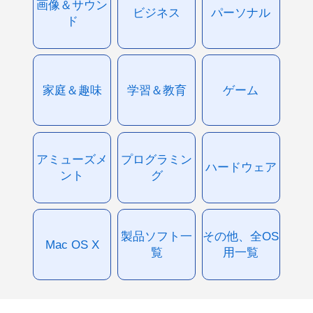
画像＆サウン
ビジネス
パーソナル
ド
家庭＆趣味
学習＆教育
ゲーム
アミューズメ
プログラミン
ハードウェア
ント
グ
製品ソフト一
その他、全OS
Mac OS X
覧
用一覧