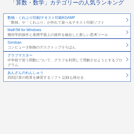
「算数・数学」カテゴリーの人気ランキング
数独・くれぷり印刷/テキスト印刷KGAMP
「数独」や「くれぷり」が作れて遊べるテキスト印刷ソフト
Math'98 for Windows
幾何学的操作と座標平面上の操作を融合した新しい思考ツール
Soroban
コンピュータ制御のデスクトップそろばん
グラフマスター
中学校で習う関数について、グラフを利用して理解させようとするプロ
グラム
あんざんのれんしゅう
四則計算の暗算を練習するソフト 記録も残せる