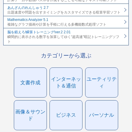
計算ゲームや数独パズルを作成することも可能なテキスト印刷ソフト
あんざんのれんしゅう 2.7
出題速度や問題を出すタイミングをカスタマイズできる暗算学習ソフト
Mathematics Analyzer 5.1
複雑なグラフ描画や計算を手軽に行える多機能数式処理ソフト
脳を鍛えろ!瞬算トレーニング!ver.2 2.01
瞬間的に表示される数字を加算してゆく“超高速”暗記トレーニングソフ
ト
カテゴリーから選ぶ
インターネッ
ユーティリテ
文書作成
ト＆通信
ィ
画像＆サウン
ビジネス
パーソナル
ド