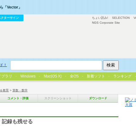
「Vector」
ベクターサイン
ちょい読み!
SELECTION
V
NGS Corporate Site
ド！
イブラリ
Windows
Mac(OS X)
全OS
新着ソフト
ランキング
＆教育
>
算数・数学
コメント・評価
スクリーンショット
ダウンロード
 記録も残せる