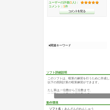
ユーザーの評価(
1
人)：
コメント：
1
件
■関連キーワード
ソフト詳細説明
このソフトは、暗算の練習を行うために作成し
以下の四則計算の暗算練習ができます。
たし算は,一位数から三位数まで,
ひき算も,一位数から三位数まで,
かけ算は,九九と二位数×一位数の計算
わり算は,商が一ケタの場合と,二ケタの場合で
動作環境
ソフト名：
あんざんのれんしゅう
成績は,すべて記録に残せます。記録の中には