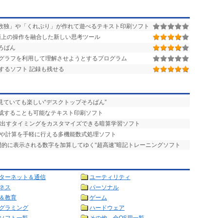
数独」や「くれぷり」が作れて遊べるテキスト印刷ソフト
面上の操作を融合した新しい思考ツール
ろばん
グラフを利用して理解させようとするプログラム
するソフト 記録も残せる
見ていても楽しい“デスクトップそろばん”
作成することも可能なテキスト印刷ソフト
を出すタイミングをカスタマイズできる暗算学習ソフト
画や計算を手軽に行える多機能数式処理ソフト
瞬間的に表示される数字を加算してゆく“超高速”暗記トレーニングソフト
ターネット＆通信
ユーティリティ
ネス
パーソナル
＆教育
ゲーム
グラミング
ハードウェア