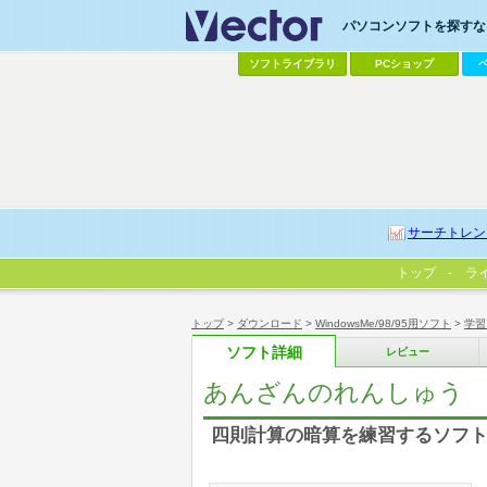
パソコンソフトを探すなら
ソフトライブラリ
PCショップ
サーチトレン
トップ
ラ
トップ
>
ダウンロード
>
WindowsMe/98/95用ソフト
>
学習
ソフト詳細
レビュー
あんざんのれんしゅう
四則計算の暗算を練習するソフト