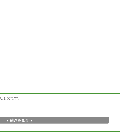
たものです。
▼ 続きを見る ▼
あまりがある場合とない場合
日時・名前・出題の種類・得点などを残していきます。その記録からラン