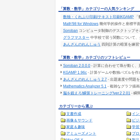
「算数・数学」カテゴリーの人気ランキング
数独・くれぷり印刷/テキスト印刷KGAMP
「
Math'98 for Windows
幾何学的操作と座標平
Soroban
コンピュータ制御のデスクトップそ
グラフマスター
中学校で習う関数について、
あんざんのれんしゅう
四則計算の暗算を練習
「算数・数学」カテゴリのソフトレビュー
Soroban 2.0.0.0
- 計算に合わせて珠が動く、
KGAMP 1.96c
- 計算ゲームや数独パズルを
あんざんのれんしゅう 2.7
- 出題速度や問題
Mathematics Analyzer 5.1
- 複雑なグラフ描
脳を鍛えろ!瞬算トレーニング!ver.2 2.01
- 
カテゴリーから選ぶ
文書作成
イン
画像＆サウンド
ビジ
家庭＆趣味
学習
アミューズメント
プロ