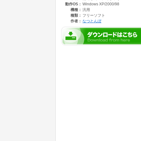
動作OS：
Windows XP/2000/98
キングを表示させることもできます。
機種：
汎用
また「暗算ネット」と組み合わせて,ネットワ
種類：
フリーソフト
作者：
なつとんぼ
(「暗算ネット」は私のホームページに掲載して