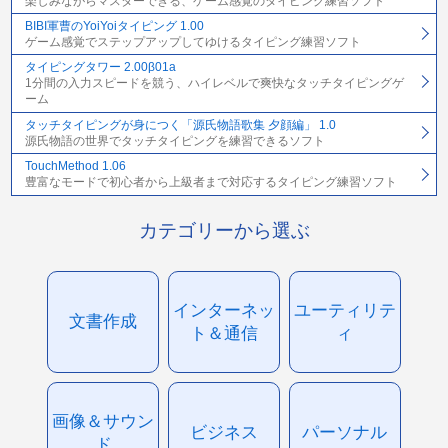
楽しみながらマスターできる、ゲーム感覚のタイピング練習ソフト
BIBI軍曹のYoiYoiタイピング 1.00
ゲーム感覚でステップアップしてゆけるタイピング練習ソフト
タイピングタワー 2.00β01a
1分間の入力スピードを競う、ハイレベルで爽快なタッチタイピングゲ
ーム
タッチタイピングが身につく「源氏物語歌集 夕顔編」 1.0
源氏物語の世界でタッチタイピングを練習できるソフト
TouchMethod 1.06
豊富なモードで初心者から上級者まで対応するタイピング練習ソフト
カテゴリーから選ぶ
インターネッ
ユーティリテ
文書作成
ト＆通信
ィ
画像＆サウン
ビジネス
パーソナル
ド