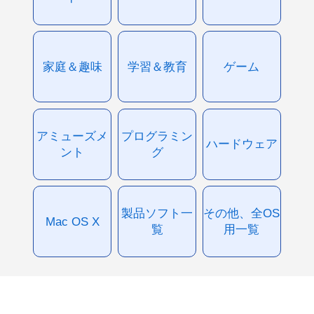
家庭＆趣味
学習＆教育
ゲーム
アミューズメ
プログラミン
ハードウェア
ント
グ
製品ソフト一
その他、全OS
Mac OS X
覧
用一覧