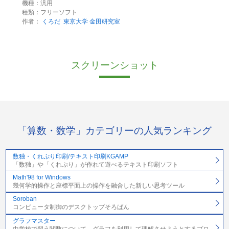
機種：汎用
種類：フリーソフト
作者：
くろだ
東京大学 金田研究室
スクリーンショット
「算数・数学」カテゴリーの人気ランキング
数独・くれぷり印刷/テキスト印刷KGAMP
「数独」や「くれぷり」が作れて遊べるテキスト印刷ソフト
Math'98 for Windows
幾何学的操作と座標平面上の操作を融合した新しい思考ツール
Soroban
コンピュータ制御のデスクトップそろばん
グラフマスター
中学校で習う関数について、グラフを利用して理解させようとするプロ