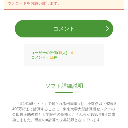
ウンロードをお願い致します。
コメント
ユーザーの評価(
人)：
15
4
コメント：
件
16
ソフト詳細説明
「3.14159・・・」で知られる円周率πを、小数点以下42億9
496万桁まで計算することに、東京大学大型計算機センターの
金田康正助教授と大学院生の高橋大介さんらが1995年8月に成
功しました。現在のπ計算の世界記録となっています。