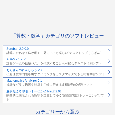
「算数・数学」カテゴリのソフトレビュー
Soroban 2.0.0.0
計算に合わせて珠が動く、見ていても楽しい“デスクトップそろばん”
KGAMP 1.96c
計算ゲームや数独パズルを作成することも可能なテキスト印刷ソフト
あんざんのれんしゅう 2.7
出題速度や問題を出すタイミングをカスタマイズできる暗算学習ソフト
Mathematics Analyzer 5.1
複雑なグラフ描画や計算を手軽に行える多機能数式処理ソフト
脳を鍛えろ!瞬算トレーニング!ver.2 2.01
瞬間的に表示される数字を加算してゆく“超高速”暗記トレーニングソフ
ト
カテゴリーから選ぶ