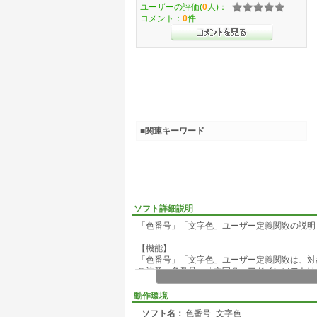
ユーザーの評価(
0
人)：
コメント：
0
件
■関連キーワード
ソフト詳細説明
「色番号」「文字色」ユーザー定義関数の説明
【機能】
「色番号」「文字色」ユーザー定義関数は、対
ご注意「色番号」「文字色」アドインソフトは
また、「条件付き書式の設定」の関数には入力
通常の組み込み関数と同じようにワークシート
動作環境
書式 =色番号(セル)
ソフト名：
色番号_文字色
セル :セルまたはセル範囲を指定します。