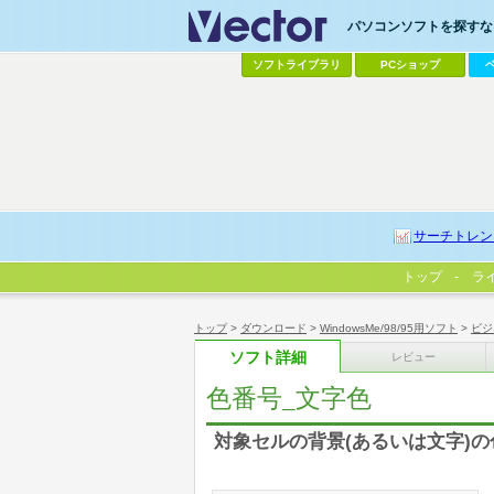
パソコンソフトを探すなら
ソフトライブラリ
PCショップ
サーチトレン
トップ
ラ
トップ
>
ダウンロード
>
WindowsMe/98/95用ソフト
>
ビジ
ソフト詳細
レビュー
色番号_文字色
対象セルの背景(あるいは文字)