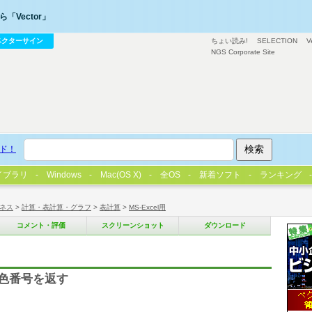
「Vector」
ベクターサイン
ちょい読み!
SELECTION
V
NGS Corporate Site
ド！
イブラリ
Windows
Mac(OS X)
全OS
新着ソフト
ランキング
ネス
>
計算・表計算・グラフ
>
表計算
>
MS-Excel用
コメント・評価
スクリーンショット
ダウンロード
の色番号を返す