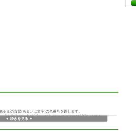
象セルの背景(あるいは文字)の色番号を返します。
、「条件付き書式の設定」で付けたセルの色には対応しません。
▼ 続きを見る ▼
できません。
上で使用できる関数です。