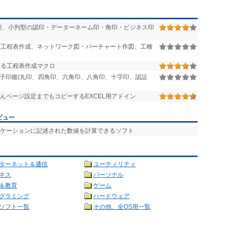
丸型、小判型の認印・データーネーム印・角印・ビジネス印
(工程表作成、ネットワーク図・バーチャート作図、工種
作する工程表作成マクロ
よる電子印鑑(丸印、四角印、六角印、八角印、十字印、認証
んページ設定までもコピーするEXCEL用アドイン
ビュー
リケーションに記述された数値を計算できるソフト
ターネット＆通信
ユーティリティ
ネス
パーソナル
＆教育
ゲーム
グラミング
ハードウェア
ソフト一覧
その他、全OS用一覧