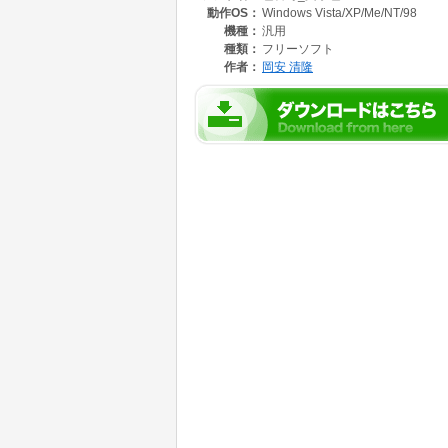
動作OS：
Windows Vista/XP/Me/NT/98
「配列数式」に対応
配列数式にも拡張できますので複数のセルを選択し、{C
機種：
汎用
のセル数や、該当の色のセルに入力されている
種類：
フリーソフト
該当色のセル数を返す場合(セルA2:A6の範囲
作者：
岡安 清隆
=SUM(IF(色番号(A2:A6)=色番号(A2),1))－COUNT
と入力し、{Ctrl}+{Shift}+{Enter}で「配
確定後数式は、{}でくくられます。
自分で{}を入力してはいけません。
【使用方法】
セルに直接関数
=色番号(
あいるは
=文字色(セル)
と入力するか関数を入力するセルで関数貼付ボタ
「関数の挿入」ダイアログボックスが表示され
関数名「色番号」あるいは「文字色」を選択し
数式パレットが表示されますので、文字列を直
通常の組み込み関数と同じように、引数の入力
この関数のヘルプはありません。
セルに計算結果が表示されます。