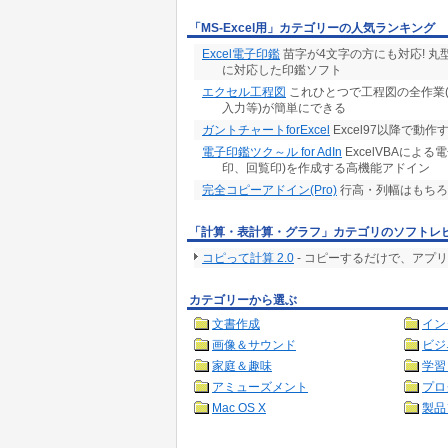
「MS-Excel用」カテゴリーの人気ランキング
Excel電子印鑑
苗字が4文字の方にも対応! 
に対応した印鑑ソフト
エクセル工程図
これひとつで工程図の全作業
入力等)が簡単にできる
ガントチャートforExcel
Excel97以降で動
電子印鑑ツク～ル for AdIn
ExcelVBAに
印、回覧印)を作成する高機能アドイン
完全コピーアドイン(Pro)
行高・列幅はもちろ
「計算・表計算・グラフ」カテゴリのソフトレ
コピって計算 2.0
- コピーするだけで、アプ
カテゴリーから選ぶ
文書作成
イン
画像＆サウンド
ビジ
家庭＆趣味
学習
アミューズメント
プロ
Mac OS X
製品