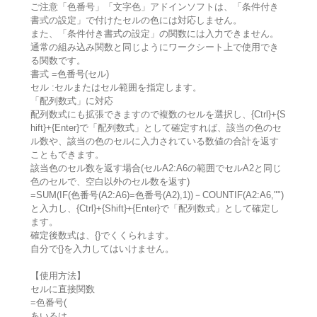
ご注意「色番号」「文字色」アドインソフトは、「条件付き
書式の設定」で付けたセルの色には対応しません。
また、「条件付き書式の設定」の関数には入力できません。
通常の組み込み関数と同じようにワークシート上で使用でき
る関数です。
書式 =色番号(セル)
セル :セルまたはセル範囲を指定します。
「配列数式」に対応
配列数式にも拡張できますので複数のセルを選択し、{Ctrl}+{S
hift}+{Enter}で「配列数式」として確定すれば、該当の色のセ
ル数や、該当の色のセルに入力されている数値の合計を返す
こともできます。
該当色のセル数を返す場合(セルA2:A6の範囲でセルA2と同じ
色のセルで、空白以外のセル数を返す)
=SUM(IF(色番号(A2:A6)=色番号(A2),1))－COUNTIF(A2:A6,"")
と入力し、{Ctrl}+{Shift}+{Enter}で「配列数式」として確定し
ます。
確定後数式は、{}でくくられます。
自分で{}を入力してはいけません。
【使用方法】
セルに直接関数
=色番号(
あいるは