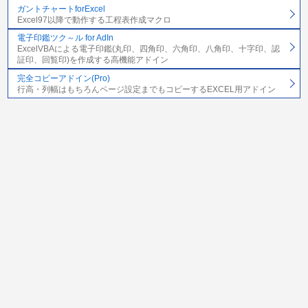
ガントチャートforExcel
Excel97以降で動作する工程表作成マクロ
電子印鑑ツク～ル for AdIn
ExcelVBAによる電子印鑑(丸印、四角印、六角印、八角印、十字印、認
証印、回覧印)を作成する高機能アドイン
完全コピーアドイン(Pro)
行高・列幅はもちろんページ設定までもコピーするEXCEL用アドイン