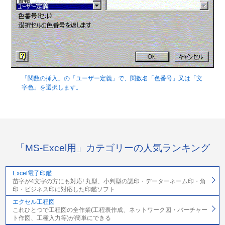
「関数の挿入」の「ユーザー定義」で、関数名「色番号」又は「文
字色」を選択します。
「MS-Excel用」カテゴリーの人気ランキング
Excel電子印鑑
苗字が4文字の方にも対応! 丸型、小判型の認印・データーネーム印・角
印・ビジネス印に対応した印鑑ソフト
エクセル工程図
これひとつで工程図の全作業(工程表作成、ネットワーク図・バーチャー
ト作図、工種入力等)が簡単にできる