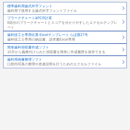
標準歯科用歯式外字フォント
歯科用で使用する歯式外字フォントファイル
プラークチャート&PCR計算
6回分のプラークチャートとスコアを分かりやすしたエクセルテンプレ
ート
歯科技工士専用伝票 Excelテンプレート らぼ屋27号
歯科技工士専用の納品書、請求書Excel専用
簡単歯科領収書作成ソフト
10月から義務付けられた領収書を簡単に作成履歴を保存できる
歯科用画像整理ソフト
口腔内写真の整理や患者説明を行うためのエクセルファイル