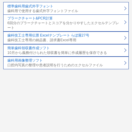
標準歯科用歯式外字フォント
歯科用で使用する歯式外字フォントファイル
プラークチャート&PCR計算
6回分のプラークチャートとスコアを分かりやすしたエクセルテンプレ
ート
歯科技工士専用伝票 Excelテンプレート らぼ屋27号
歯科技工士専用の納品書、請求書Excel専用
簡単歯科領収書作成ソフト
10月から義務付けられた領収書を簡単に作成履歴を保存できる
歯科用画像整理ソフト
口腔内写真の整理や患者説明を行うためのエクセルファイル