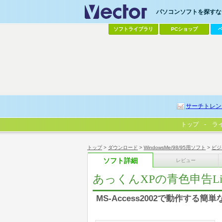
パソコンソフトを探すなら
ソフトライブラリ
PCショップ
サーチトレン
トップ
ラ
トップ
>
ダウンロード
>
WindowsMe/98/95用ソフト
>
ビジ
ソフト詳細
レビュー
あっくんXPの青色申告Lig
MS-Access2002で動作する