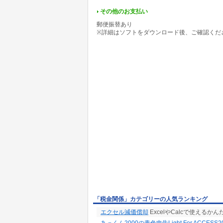
---------------------------------------------------------------
その他のお支払い
メール番号: wvillage@rd.mmtr.or.jp
郵便振替あり
※詳細はソフトをダウンロード後、ご確認くだ
「税金関係」カテゴリーの人気ランキング
エクセル減価償却
ExcelやCalcで使える