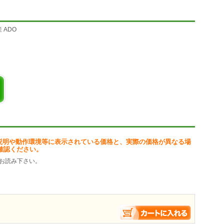
ジョン版があります
 ADO
みたら如何です)
い
ます
ルにて送ってください
-------------
説明や動作環境等に表示されている価格と、実際の価格が異なる場
確認ください。
お読み下さい。