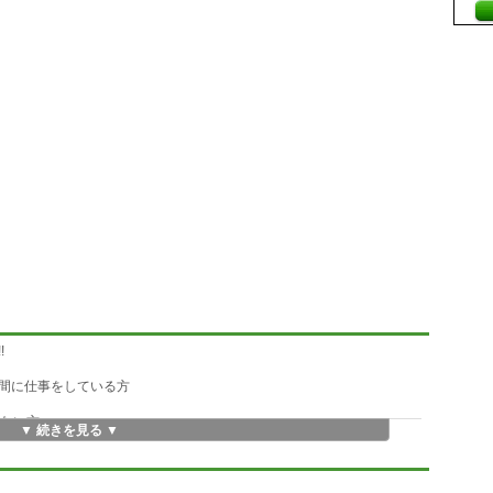
!
間に仕事をしている方
いない方
▼ 続きを見る ▼
ソフトです
不安