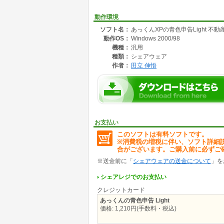
MS-ACCESS95～2002までそれぞれのバー
動作環境
注意!!
ソフト名：
あっくんXPの青色申告Light 不動産
簿記を知らない方では使用できません
動作OS：
Windows 2000/98
日商簿記3級程度は、必要です(この際挑戦して
2ヶ月は、自由に使用できますので使って下さ
機種：
汎用
うまく使用すれば試用期間で決算書を作成でき
種類：
シェアウェア
作者：
田立 伸悟
実行版付きで試用してみたい方
525円でお送りします
郵便振替で下記口座に送金後、入金報告をメー
口座番号 00870-2-089998
口座名 わーるどびぃれっじ
お支払い
入金ご報告書
このソフトは有料ソフトです。
---------------------------- < 切り取り線 > ---------------
※消費税の増税に伴い、ソフト詳細
To わーるどう゛ぃれっじ 田立 伸悟行
合がございます。ご購入前に必ずご
あっくんの青色申告シリーズ試用品入金報告書
ご芳名 ： 様
※送金前に「
シェアウェアの送金について
」を
〒 ：
ご住所 ：
シェアレジでのお支払い
クレジットカード
電話番号 ：
NIFTY-ID
あっくんの青色申告 Light
(E-MAIL) ：
価格: 1,210円(手数料・税込)
ご入金日 ：