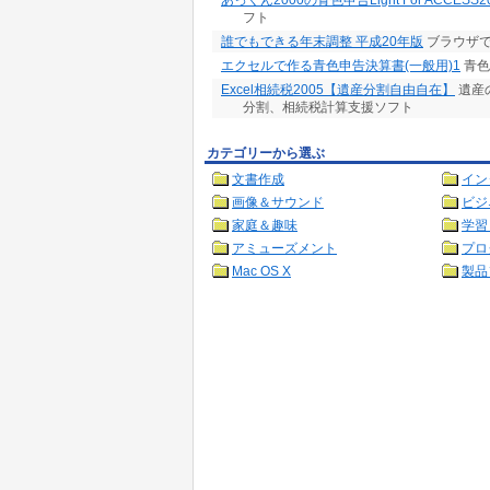
あっくん2000の青色申告Light For ACCESS20
フト
誰でもできる年末調整 平成20年版
ブラウザで
エクセルで作る青色申告決算書(一般用)1
青色
Excel相続税2005【遺産分割自由自在】
遺産
分割、相続税計算支援ソフト
カテゴリーから選ぶ
文書作成
イン
画像＆サウンド
ビジ
家庭＆趣味
学習
アミューズメント
プロ
Mac OS X
製品