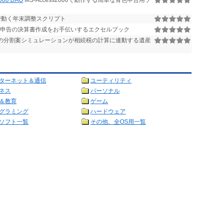
00 DAO
MS-Access2000で動作する簡単な青色申告用ソ
動く年末調整スクリプト
申告の決算書作成をお手伝いするエクセルブック
の分割案シミュレーションが相続税の計算に連動する遺産
ターネット＆通信
ユーティリティ
ネス
パーソナル
＆教育
ゲーム
グラミング
ハードウェア
ソフト一覧
その他、全OS用一覧