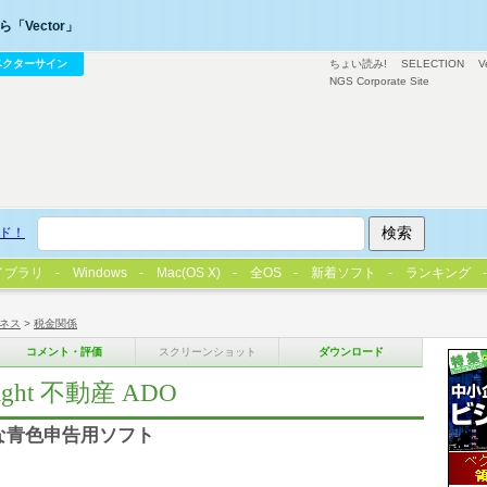
「Vector」
ベクターサイン
ちょい読み!
SELECTION
V
NGS Corporate Site
ド！
イブラリ
Windows
Mac(OS X)
全OS
新着ソフト
ランキング
ネス
>
税金関係
コメント・評価
スクリーンショット
ダウンロード
ht 不動産 ADO
簡単な青色申告用ソフト