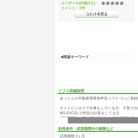
ユーザーの評価(
0
人)：
コメント：
0
件
■関連キーワード
ソフト詳細説明
あっくんの不動産用青色申告ソフトついに登録!
サイドビジネスで仕事をしている方、子育ての
MS-EXCELで申告の計算をしてる方
ACCESSは、持っているが、あまり使用して
最新のMS-ACCESS2002で作った青色申告用
お待たせしました不動産用です
利用条件・試用期間中の制限など
ADO版ですが、DAO版と動作は同じです
試用期間 2ヶ月
ADOは、新しいプログラムテクニックで多少