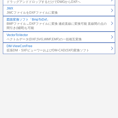
ドラッグアンドドロップするだけでDWGからDXFへ
JWX
JWCファイルをDXFファイルに変換
図面変換ソフト「BmpToDxf」
BMPファイル→DXFファイルに変換 連続直線に変換可能 直線間の点の
間引き(補間)も可能
VectorToVector
ベクトルデータ(DXF,SVG,WMF,EMF)の一括相互変換
DM-ViewConFree
拡張DM・SXFビューワーおよびDM-CAD(SXF)変換ソフト