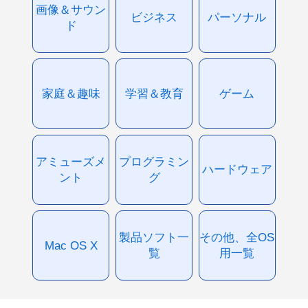
画像＆サウン
ビジネス
パーソナル
ド
家庭＆趣味
学習＆教育
ゲーム
アミューズメ
プログラミン
ハードウェア
ント
グ
製品ソフト一
その他、全OS
Mac OS X
覧
用一覧