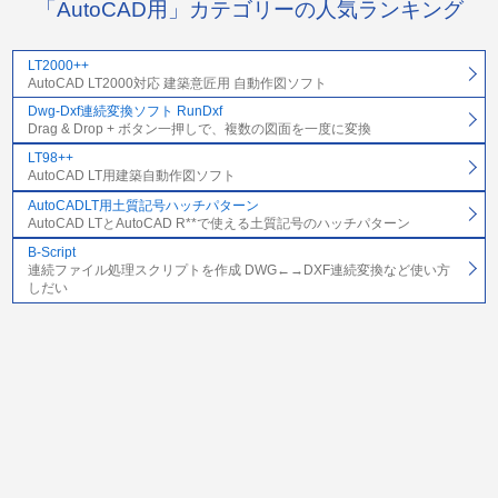
「AutoCAD用」カテゴリーの人気ランキング
LT2000++
AutoCAD LT2000対応 建築意匠用 自動作図ソフト
Dwg-Dxf連続変換ソフト RunDxf
Drag & Drop + ボタン一押しで、複数の図面を一度に変換
LT98++
AutoCAD LT用建築自動作図ソフト
AutoCADLT用土質記号ハッチパターン
AutoCAD LTとAutoCAD R**で使える土質記号のハッチパターン
B-Script
連続ファイル処理スクリプトを作成 DWG←→DXF連続変換など使い方
しだい