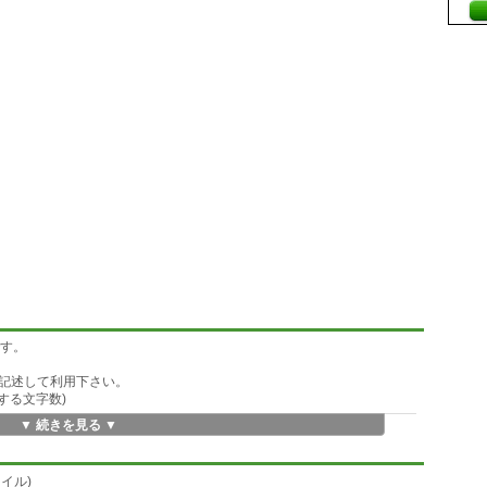
です。
記述して利用下さい。
する文字数)
▼ 続きを見る ▼
イル)