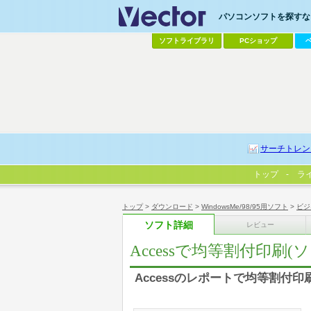
パソコンソフトを探すなら
ソフトライブラリ
PCショップ
サーチトレン
トップ
ラ
トップ
>
ダウンロード
>
WindowsMe/98/95用ソフト
>
ビジ
ソフト詳細
レビュー
Accessで均等割付印刷(
Accessのレポートで均等割付