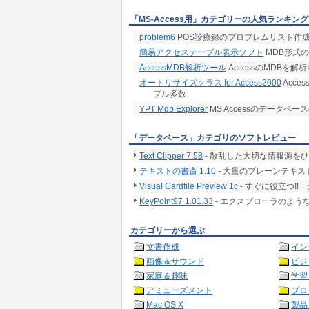
「MS-Access用」カテゴリーの人気ランキング
problem6
POS診療録のプロブレムリスト作成を
簡易アクセステーブル表示ソフト
MDB形式
AccessMDB解析ツール
AccessのMDBを解
オートリサイズクラス for Access2000
Acc
プル多数
YPT Mdb Explorer
MS Accessのデータベ
「データベース」カテゴリのソフトレビュー
Text Clipper 7.58
- 散乱した大切な情報源を
テキストの書斎 1.10
- 大量のプレーンテキ
Visual Cardfile Preview 1c
- すぐに役立つ!
KeyPoint97 1.01.33
- エクスプローラのよう
カテゴリーから選ぶ
文書作成
イン
画像＆サウンド
ビジ
家庭＆趣味
学習
アミューズメント
プロ
Mac OS X
製品