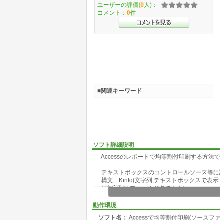
ユーザーの評価(
0
人)：
コメント：
0
件
■関連キーワード
ソフト詳細説明
Accessのレポートで均等割付印刷する方法
テキストボックスのコントロールソース等に
構文 Kinto(文字列,テキストボックスで表示
※文字列はフィールド名でもよい。
例1.Kinto("鈴木博幸",8)→"鈴 木 博 幸"
動作環境
例2.Kinto("鈴木博幸",9)→"鈴 木 博 幸"
ソフト名：
Accessで均等割付印刷(ソースファ
例3.Kinto("鈴木博幸",6)→"鈴 木 博 幸"