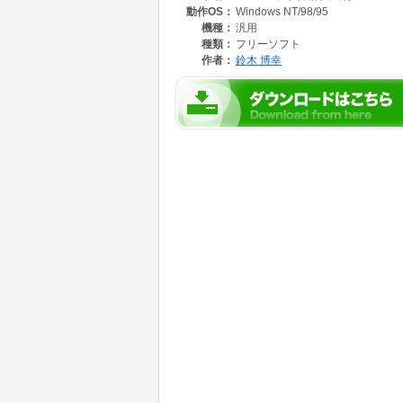
動作OS：
Windows NT/98/95
改変項目
機種：
汎用
1.全て半角文字、全角半角文字の混合に対
種類：
フリーソフト
2.エラー処理を追加
作者：
鈴木 博幸
3.サンプルファイルを追加