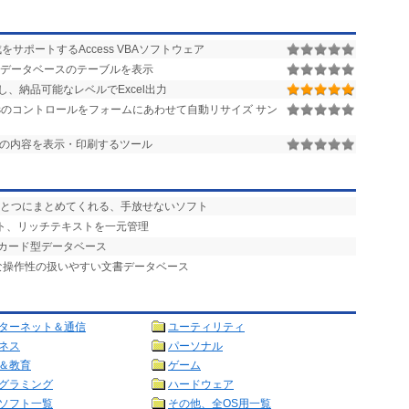
サポートするAccess VBAソフトウェア
のデータベースのテーブルを表示
析し、納品可能なレベルでExcel出力
essのコントロールをフォームにあわせて自動リサイズ サン
ースの内容を表示・印刷するツール
ひとつにまとめてくれる、手放せないソフト
スト、リッチテキストを一元管理
! カード型データベース
な操作性の扱いやすい文書データベース
ターネット＆通信
ユーティリティ
ネス
パーソナル
＆教育
ゲーム
グラミング
ハードウェア
ソフト一覧
その他、全OS用一覧