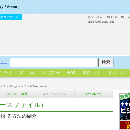
「Vector」
ベクターサイン
ちょい読み!
SELECTION
V
NGS Corporate Site
ド！
イブラリ
Windows
Mac(OS X)
全OS
新着ソフト
ランキング
ネス
>
データベース
>
MS-Access用
コメント・評価
スクリーンショット
ダウンロード
ソースファイル)
印刷する方法の紹介