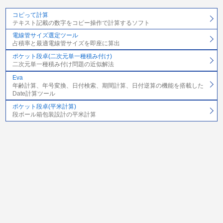
コピって計算
テキスト記載の数字をコピー操作で計算するソフト
電線管サイズ選定ツール
占積率と最適電線管サイズを即座に算出
ポケット段卓(二次元単一種積み付け)
二次元単一種積み付け問題の近似解法
Eva
年齢計算、年号変換、日付検索、期間計算、日付逆算の機能を搭載した
Date計算ツール
ポケット段卓(平米計算)
段ボール箱包装設計の平米計算