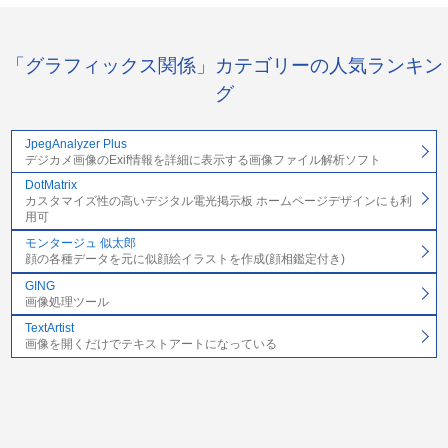
「グラフィックス関係」カテゴリーの人気ランキン
グ
JpegAnalyzer Plus
デジカメ画像のExif情報を詳細に表示する画像ファイル解析ソフト
DotMatrix
カスタマイズ性の高いデジタル電光掲示板 ホームページデザインにも利
用可
モンタージュ 似太郎
顔の各種データを元に似顔絵イラストを作成(顔相鑑定付き)
GING
画像処理ツール
TextArtist
画像を開くだけでテキストアートになっている