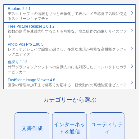
Rapture 2.2.1
デスクトップ上の情報をサッと画像化して表示。メモ感覚で気軽に使え
るスクリーンキャプチャ
Free Picture Resizer 1.0.1.2
複数の処理を連続実行することも可能な、簡単操作の画像リサイズソフ
ト
Photo Pos Pro 1.90.5
レタッチとシェイプ編集が融合し、多彩な表現が可能な高機能グラフィ
ックエディタ
色採り 1.12
外部グラフィックソフトへの自動入力にも対応した、コンパクトなカラ
ーピッカー
FastStone Image Viewer 4.8
画像の管理や加工まで幅広く対応する、軽快動作の高機能画像ビューア
カテゴリーから選ぶ
インターネッ
ユーティリテ
文書作成
ト＆通信
ィ