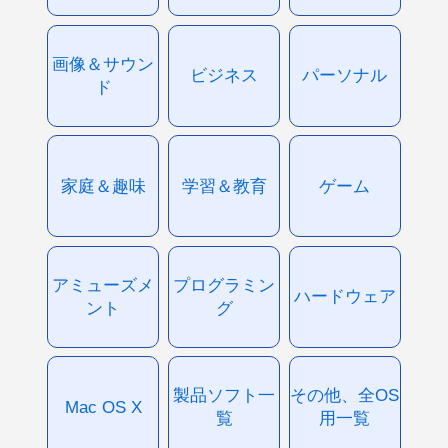
画像＆サウン
ビジネス
パーソナル
ド
家庭＆趣味
学習＆教育
ゲーム
アミューズメ
プログラミン
ハードウェア
ント
グ
製品ソフト一
その他、全OS
Mac OS X
覧
用一覧