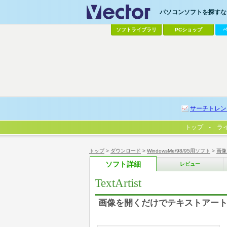
パソコンソフトを探すなら
ソフトライブラリ
PCショップ
サーチトレン
トップ
ラ
トップ
>
ダウンロード
>
WindowsMe/98/95用ソフト
>
画像
ソフト詳細
レビュー
TextArtist
画像を開くだけでテキストアー