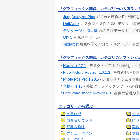
「グラフィックス関係」カテゴリーの人気ラン
JpegAnalyzer Plus
デジカメ画像のExif情
DotMatrix
カスタマイズ性の高いデジタル電光
モンタージュ 似太郎
顔の各種データを元に似
GING
画像処理ツール
TextArtist
画像を開くだけでテキストアートに
「グラフィックス関係」カテゴリのソフトレビ
Rapture 2.2.1
- デスクトップ上の情報をサ
Free Picture Resizer 1.0.1.2
- 複数の処理を
Photo Pos Pro 1.90.5
- レタッチとシェイプ
色採り 1.12
- 外部グラフィックソフトへの
FastStone Image Viewer 4.8
- 画像の管理や
カテゴリーから選ぶ
文書作成
イン
画像＆サウンド
ビジ
家庭＆趣味
学習
アミューズメント
プロ