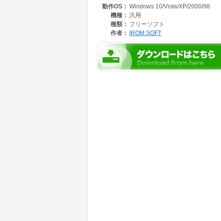
動作OS：
Windows 10/Vista/XP/2000/98
機種：
汎用
種類：
フリーソフト
作者：
IROM SOFT