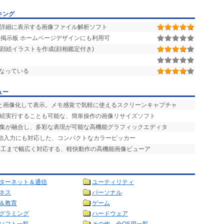
キング
報を詳細に表示する画像ファイル解析ソフト
掲示板 ホームページデザインにも利用可
顔絵イラストを作成(顔相鑑定付き)
なっている
ュー
ッと画像化して表示。メモ感覚で気軽に使えるスクリーンキャプチャ
連続実行することも可能な、簡単操作の画像リサイズソフト
編集が融合し、多彩な表現が可能な高機能グラフィックエディタ
自動入力にも対応した、コンパクトなカラーピッカー
加工まで幅広く対応する、軽快動作の高機能画像ビューア
ターネット＆通信
ユーティリティ
ネス
パーソナル
＆教育
ゲーム
グラミング
ハードウェア