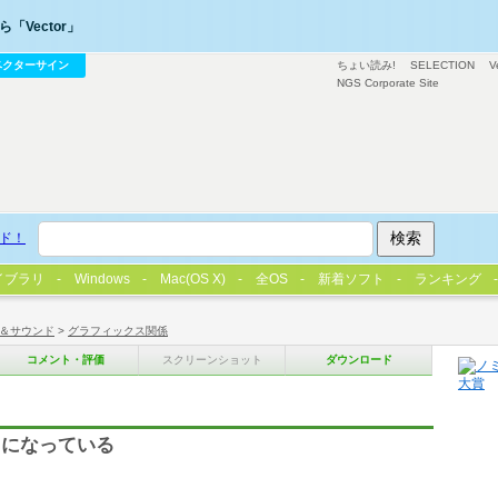
「Vector」
ベクターサイン
ちょい読み!
SELECTION
V
NGS Corporate Site
ド！
イブラリ
Windows
Mac(OS X)
全OS
新着ソフト
ランキング
＆サウンド
>
グラフィックス関係
コメント・評価
スクリーンショット
ダウンロード
トになっている