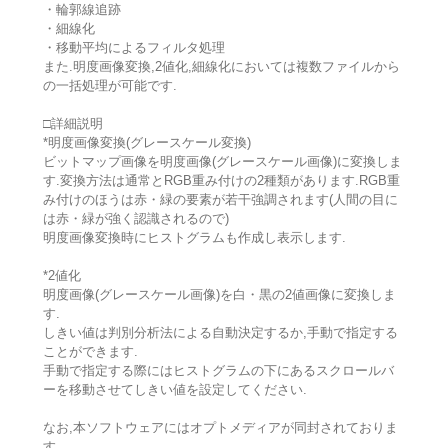
・輪郭線追跡
・細線化
・移動平均によるフィルタ処理
また.明度画像変換,2値化,細線化においては複数ファイルから
の一括処理が可能です.
□詳細説明
*明度画像変換(グレースケール変換)
ビットマップ画像を明度画像(グレースケール画像)に変換しま
す.変換方法は通常とRGB重み付けの2種類があります.RGB重
み付けのほうは赤・緑の要素が若干強調されます(人間の目に
は赤・緑が強く認識されるので)
明度画像変換時にヒストグラムも作成し表示します.
*2値化
明度画像(グレースケール画像)を白・黒の2値画像に変換しま
す.
しきい値は判別分析法による自動決定するか,手動で指定する
ことができます.
手動で指定する際にはヒストグラムの下にあるスクロールバ
ーを移動させてしきい値を設定してください.
なお,本ソフトウェアにはオプトメディアが同封されておりま
す.