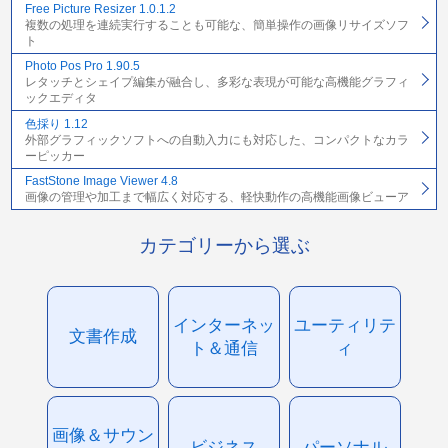
Free Picture Resizer 1.0.1.2
複数の処理を連続実行することも可能な、簡単操作の画像リサイズソフ
ト
Photo Pos Pro 1.90.5
レタッチとシェイプ編集が融合し、多彩な表現が可能な高機能グラフィ
ックエディタ
色採り 1.12
外部グラフィックソフトへの自動入力にも対応した、コンパクトなカラ
ーピッカー
FastStone Image Viewer 4.8
画像の管理や加工まで幅広く対応する、軽快動作の高機能画像ビューア
カテゴリーから選ぶ
インターネッ
ユーティリテ
文書作成
ト＆通信
ィ
画像＆サウン
ビジネス
パーソナル