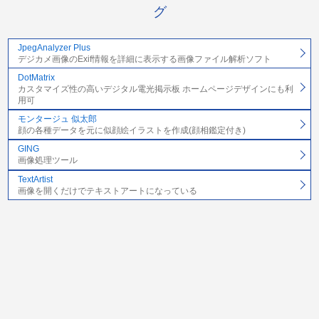
グ
JpegAnalyzer Plus
デジカメ画像のExif情報を詳細に表示する画像ファイル解析ソフト
DotMatrix
カスタマイズ性の高いデジタル電光掲示板 ホームページデザインにも利
用可
モンタージュ 似太郎
顔の各種データを元に似顔絵イラストを作成(顔相鑑定付き)
GING
画像処理ツール
TextArtist
画像を開くだけでテキストアートになっている