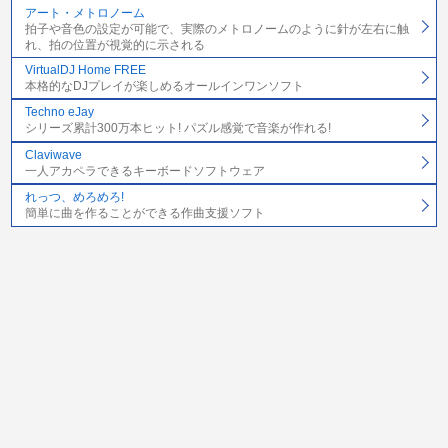
アート・メトロノーム
拍子や音色の設定が可能で、実際のメトロノームのように針が左右に触
れ、拍の位置が視覚的に示される
VirtualDJ Home FREE
本格的なDJプレイが楽しめるオールインワンソフト
Techno eJay
シリーズ累計300万本ヒット! パズル感覚で音楽が作れる!
Claviwave
一人アカペラできるキーボードソフトウェア
れっつ、めろめろ!
簡単に曲を作ることができる作曲支援ソフト