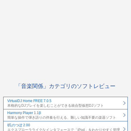
「音楽関係」カテゴリのソフトレビュー
VirtualDJ Home FREE 7.0.5
本格的なDJプレイを楽しむことができる統合型仮想DJソフト
Harmony Player 1.1β
簡単な操作で弾き語りの伴奏を行える、難しい知識不要の楽器ソフト
I氏のつぼ 2.00
エクスプローラライクなインタフェースで「iPod」をわかりやすく管理