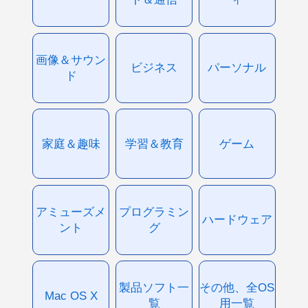
画像＆サウン
ビジネス
パーソナル
ド
家庭＆趣味
学習＆教育
ゲーム
アミューズメ
プログラミン
ハードウェア
ント
グ
製品ソフト一
その他、全OS
Mac OS X
覧
用一覧