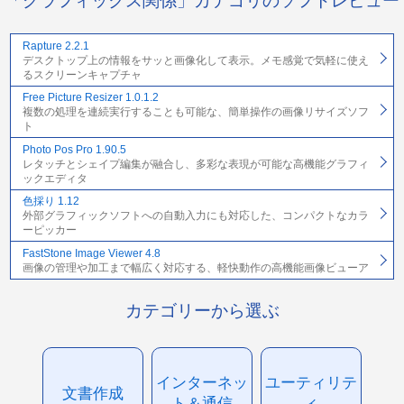
「グラフィックス関係」カテゴリのソフトレビュー
Rapture 2.2.1
デスクトップ上の情報をサッと画像化して表示。メモ感覚で気軽に使え
るスクリーンキャプチャ
Free Picture Resizer 1.0.1.2
複数の処理を連続実行することも可能な、簡単操作の画像リサイズソフ
ト
Photo Pos Pro 1.90.5
レタッチとシェイプ編集が融合し、多彩な表現が可能な高機能グラフィ
ックエディタ
色採り 1.12
外部グラフィックソフトへの自動入力にも対応した、コンパクトなカラ
ーピッカー
FastStone Image Viewer 4.8
画像の管理や加工まで幅広く対応する、軽快動作の高機能画像ビューア
カテゴリーから選ぶ
インターネッ
ユーティリテ
文書作成
ト＆通信
ィ