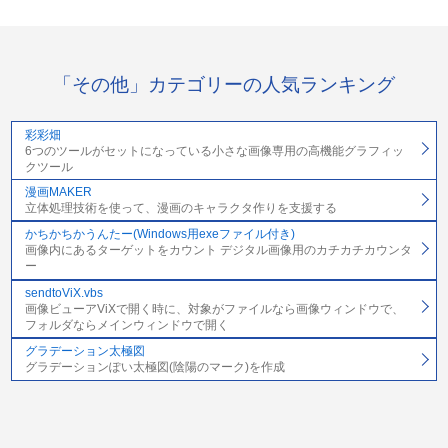
「その他」カテゴリーの人気ランキング
彩彩畑
6つのツールがセットになっている小さな画像専用の高機能グラフィッ
クツール
漫画MAKER
立体処理技術を使って、漫画のキャラクタ作りを支援する
かちかちかうんたー(Windows用exeファイル付き)
画像内にあるターゲットをカウント デジタル画像用のカチカチカウンタ
ー
sendtoViX.vbs
画像ビューアViXで開く時に、対象がファイルなら画像ウィンドウで、
フォルダならメインウィンドウで開く
グラデーション太極図
グラデーションぽい太極図(陰陽のマーク)を作成