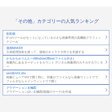
「その他」カテゴリーの人気ランキング
彩彩畑
6つのツールがセットになっている小さな画像専用の高機能グラフィッ
クツール
漫画MAKER
立体処理技術を使って、漫画のキャラクタ作りを支援する
かちかちかうんたー(Windows用exeファイル付き)
画像内にあるターゲットをカウント デジタル画像用のカチカチカウンタ
ー
sendtoViX.vbs
画像ビューアViXで開く時に、対象がファイルなら画像ウィンドウで、
フォルダならメインウィンドウで開く
グラデーション太極図
グラデーションぽい太極図(陰陽のマーク)を作成