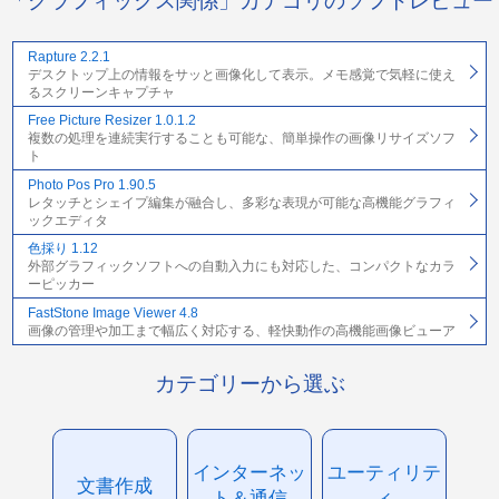
「グラフィックス関係」カテゴリのソフトレビュー
Rapture 2.2.1
デスクトップ上の情報をサッと画像化して表示。メモ感覚で気軽に使え
るスクリーンキャプチャ
Free Picture Resizer 1.0.1.2
複数の処理を連続実行することも可能な、簡単操作の画像リサイズソフ
ト
Photo Pos Pro 1.90.5
レタッチとシェイプ編集が融合し、多彩な表現が可能な高機能グラフィ
ックエディタ
色採り 1.12
外部グラフィックソフトへの自動入力にも対応した、コンパクトなカラ
ーピッカー
FastStone Image Viewer 4.8
画像の管理や加工まで幅広く対応する、軽快動作の高機能画像ビューア
カテゴリーから選ぶ
インターネッ
ユーティリテ
文書作成
ト＆通信
ィ