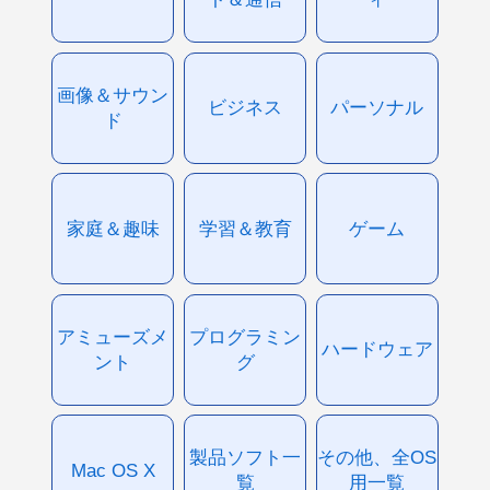
画像＆サウン
ビジネス
パーソナル
ド
家庭＆趣味
学習＆教育
ゲーム
アミューズメ
プログラミン
ハードウェア
ント
グ
製品ソフト一
その他、全OS
Mac OS X
覧
用一覧