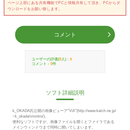
ページ上部にある共有機能でPCと情報共有して頂き、PCからダ
ウンロードをお願い致します。
コメント
ユーザーの評価(
人)：
0
0
コメント：
件
0
ソフト詳細説明
k_OKADA氏公開の画像ビューア"ViX"(http://www.katch.ne.jp/
~k_okada/vixintro/)。
便利なソフトですが、画像ファイルを開くとファイラである
メインウィンドウまで同時に開いてしまいます。