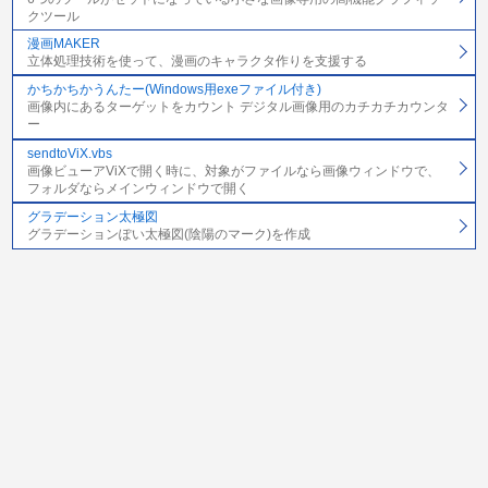
クツール
漫画MAKER
立体処理技術を使って、漫画のキャラクタ作りを支援する
かちかちかうんたー(Windows用exeファイル付き)
画像内にあるターゲットをカウント デジタル画像用のカチカチカウンタ
ー
sendtoViX.vbs
画像ビューアViXで開く時に、対象がファイルなら画像ウィンドウで、
フォルダならメインウィンドウで開く
グラデーション太極図
グラデーションぽい太極図(陰陽のマーク)を作成