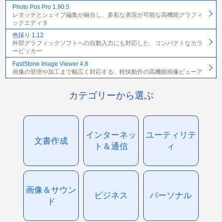
Photo Pos Pro 1.90.5
レタッチとシェイプ編集が融合し、多彩な表現が可能な高機能グラフィ
ックエディタ
色採り 1.12
外部グラフィックソフトへの自動入力にも対応した、コンパクトなカラ
ーピッカー
FastStone Image Viewer 4.8
画像の管理や加工まで幅広く対応する、軽快動作の高機能画像ビューア
カテゴリーから選ぶ
インターネッ
ユーティリテ
文書作成
ト＆通信
ィ
画像＆サウン
ビジネス
パーソナル
ド