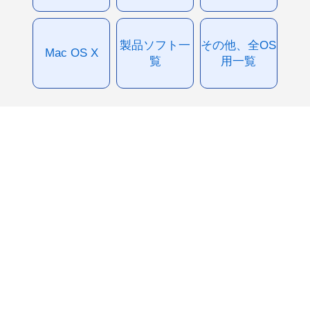
製品ソフト一
その他、全OS
Mac OS X
覧
用一覧