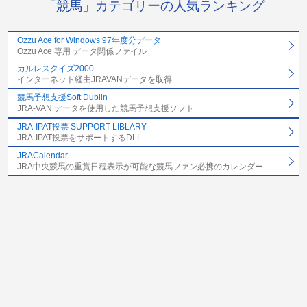
「競馬」カテゴリーの人気ランキング
Ozzu Ace for Windows 97年度分データ
Ozzu Ace 専用 データ関係ファイル
カルレスクイズ2000
インターネット経由JRAVANデータを取得
競馬予想支援Soft Dublin
JRA-VAN データを使用した競馬予想支援ソフト
JRA-IPAT投票 SUPPORT LIBLARY
JRA-IPAT投票をサポートするDLL
JRACalendar
JRA中央競馬の重賞日程表示が可能な競馬ファン必携のカレンダー