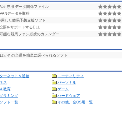
u Ace 専用 データ関係ファイル
VANデータを取得
タを使用した競馬予想支援ソフト
AT投票をサポートするDLL
が可能な競馬ファン必携のカレンダー
便はがきの当選を簡単に調べられるソフト
ターネット＆通信
ユーティリティ
ネス
パーソナル
＆教育
ゲーム
グラミング
ハードウェア
ソフト一覧
その他、全OS用一覧