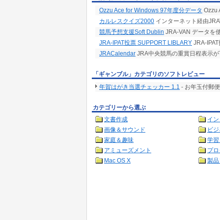
Ozzu Ace for Windows 97年度分データ
Ozz
カルレスクイズ2000
インターネット経由JRA
競馬予想支援Soft Dublin
JRA-VAN デー
JRA-IPAT投票 SUPPORT LIBLARY
JRA-IP
JRACalendar
JRA中央競馬の重賞日程表示
「ギャンブル」カテゴリのソフトレビュー
年賀はがき当選チェッカー 1.1
- お年玉付郵
カテゴリーから選ぶ
文書作成
イン
画像＆サウンド
ビジ
家庭＆趣味
学習
アミューズメント
プロ
Mac OS X
製品