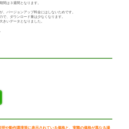
期間は３週間となります。
い。
い。時間がかかりますが、計算してデータベースに登録します。
が、バージョンアップ料金にはしないためです。
ので、ダウンロード量は少なくなります。
。
大きいデータとなりました。
として下さい。（拡張子 LZH）
。
が表示されます。
ードファイルを指定して下さい。
みを行います。
い。
い。時間がかかりますが、計算してデータベースに登録します。
予想と、タイム指数計算を行うためです。（不定期に、専用データを
でもＯＫです。）
説明や動作環境等に表示されている価格と、実際の価格が異なる場