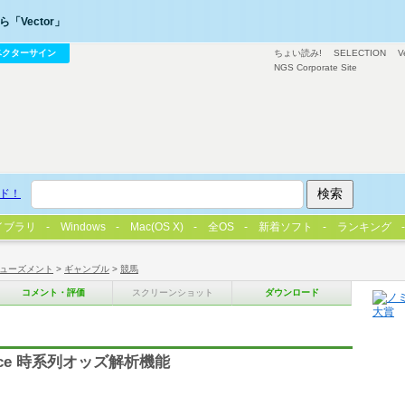
「Vector」
ベクターサイン
ちょい読み!
SELECTION
V
NGS Corporate Site
ド！
イブラリ
Windows
Mac(OS X)
全OS
新着ソフト
ランキング
ューズメント
>
ギャンブル
>
競馬
コメント・評価
スクリーンショット
ダウンロード
Ace 時系列オッズ解析機能