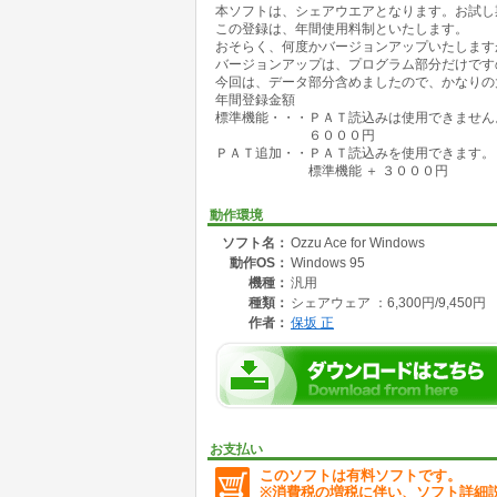
本ソフトは、シェアウエアとなります。お試し
続けて解凍したい場合は、繰り返して下さ
この登録は、年間使用料制といたします。
最後に、「データ追加」ボタンを押して下さ
おそらく、何度かバージョンアップいたします
２）成績データ読込み
バージョンアップは、プログラム部分だけです
[9] 日別（３場分一括）を指定して下さい
今回は、データ部分含めましたので、かなりの
[6] 成績＋票数 を指定して下さい。
年間登録金額
ダウンロードファイル名は、*******.lzh 
標準機能・・・ＰＡＴ読込みは使用できません
「解凍」ボタンを押します。解凍システム
６０００円
参照ボタンを押して、JRA-VAN ダウンロ
ＰＡＴ追加・・ＰＡＴ読込みを使用できます。
解凍ボタンを押してください。解凍と読込
標準機能 ＋ ３０００円
続けて解凍したい場合は、繰り返して下さ
最後に、「データ追加」ボタンを押して下さ
成績データは、必ず読込んで下さい。オッズ
動作環境
アップロードしますので、そのデータを読込ん
ソフト名：
Ozzu Ace for Windows
動作OS：
Windows 95
機種：
汎用
種類：
シェアウェア ：6,300円/9,450円
作者：
保坂 正
お支払い
このソフトは有料ソフトです。
※消費税の増税に伴い、ソフト詳細