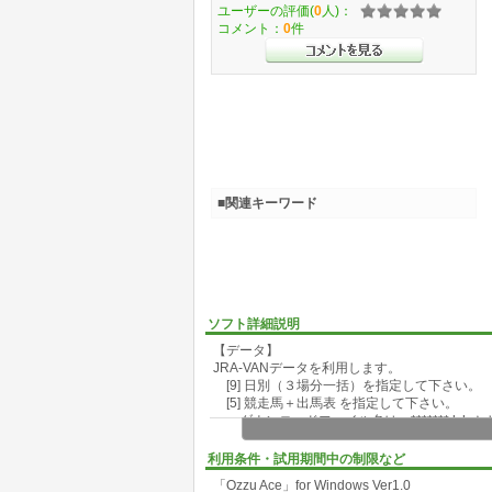
ユーザーの評価(
0
人)：
コメント：
0
件
■関連キーワード
ソフト詳細説明
【データ】
JRA-VANデータを利用します。
[9] 日別（３場分一括）を指定して下さい。
[5] 競走馬＋出馬表 を指定して下さい。
ダウンロードファイル名は、*******.lzh 
１）データ読込み
「解凍」ボタンを押します。解凍システム
利用条件・試用期間中の制限など
参照ボタンを押して、JRA-VAN ダウンロ
「Ozzu Ace」for Windows Ver1.0
解凍ボタンを押してください。解凍と読込