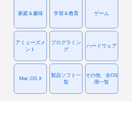
家庭＆趣味
学習＆教育
ゲーム
アミューズメ
プログラミン
ハードウェア
ント
グ
製品ソフト一
その他、全OS
Mac OS X
覧
用一覧